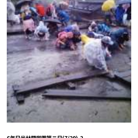
6年日光林間学園第ニ日(7/29)-2