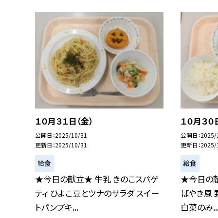
１０月３１日（金）
１０月３０
公開日
2025/10/31
公開日
2025/
更新日
2025/10/31
更新日
2025/
給食
給食
★今日の献立★ 牛乳 きのこスパゲ
★今日の献
ティ ひよこ豆とツナのサラダ スイー
ばやき風 
トパンプキ...
白菜のみ..