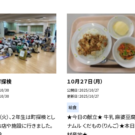
町探検
１０月２７日（月）
10/30
公開日
2025/10/27
10/30
更新日
2025/10/27
給食
日（火）、２年生は町探検とし
★今日の献立★ 牛乳 麻婆豆
お店や施設に行きました。
ナムル くだもの（りんご）★本
..
材産地★ ...