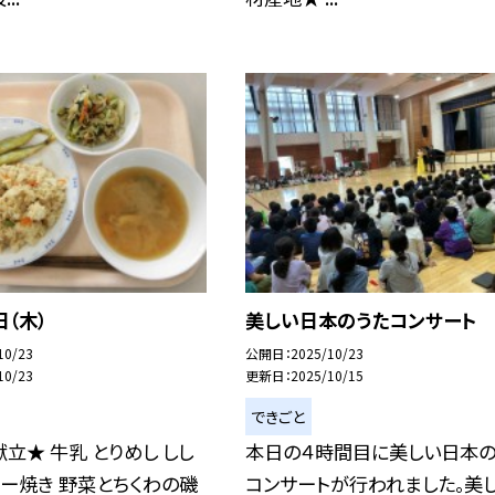
日（木）
美しい日本のうたコンサート
10/23
公開日
2025/10/23
10/23
更新日
2025/10/15
できごと
立★ 牛乳 とりめし しし
本日の４時間目に美しい日本の
ー焼き 野菜とちくわの磯
コンサートが行われました。美