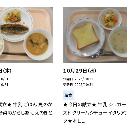
日（木）
１０月２９日（水）
10/31
公開日
2025/10/31
10/31
更新日
2025/10/31
給食
立★ 牛乳 ごはん 魚のか
★今日の献立★ 牛乳 シュガー
野菜のからしあえ えのきと
スト クリームシチュー イタリア
.
ダ★本日...