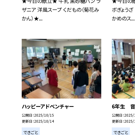
★今日の献立★ 牛乳 黒砂糖パン ラ
★今日の献
ザニア 洋風スープ くだもの（菊花み
ボぎょうざ
かん）★...
かめのス...
ハッピーアドベンチャー
6年生 
公開日
2025/10/15
公開日
2025/
更新日
2025/10/14
更新日
2025/
できごと
できごと