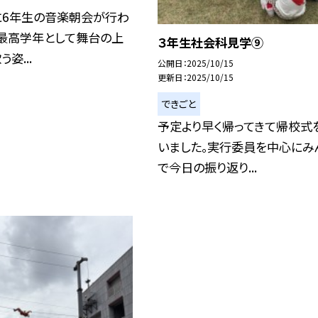
に6年生の音楽朝会が行わ
。最高学年として舞台の上
３年生社会科見学⑨
姿...
公開日
2025/10/15
更新日
2025/10/15
できごと
予定より早く帰ってきて帰校式
いました。実行委員を中心にみ
で今日の振り返り...