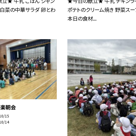
立★ 牛乳 ごはん ジャン
★今日の献立★ 牛乳 チキンラ
 白菜の中華サラダ 卵とわ
ポテトのクリーム焼き 野菜スー
本日の食材...
音楽朝会
10/15
10/14