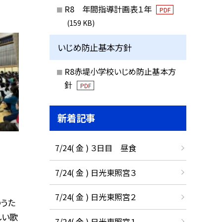
R8 年間指導計画表１年
PDF
(159 KB)
いじめ防止基本方針
R8赤堤小学校いじめ防止基本方
針
PDF
新着記事
7/24( 金 ) ３日目 昼食
7/24( 金 ) 日光東照宮３
7/24( 金 ) 日光東照宮２
うた
しい歌
7/24( 金 ) 日光東照宮１