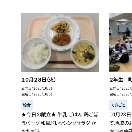
１０月２８日（火）
２年生 
公開日
2025/10/31
公開日
2025/
更新日
2025/10/31
更新日
2025/
給食
できごと
★今日の献立★ 牛乳 ごはん 鶏ごぼ
10月28
うバーグ 和風ドレッシングサラダ か
て地域の
きたま汁...
お店や施設.