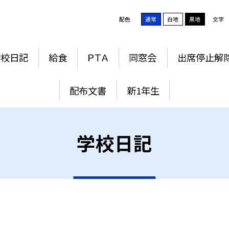
配色
通常
白地
黒地
文字
学校日記
給食
ＰＴＡ
同窓会
出席停止解
配布文書
新1年生
学校日記