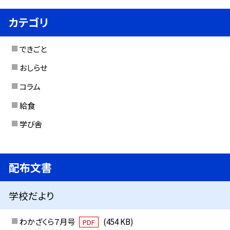
カテゴリ
できごと
おしらせ
コラム
給食
学び舎
配布文書
学校だより
わかざくら７月号
(454 KB)
PDF