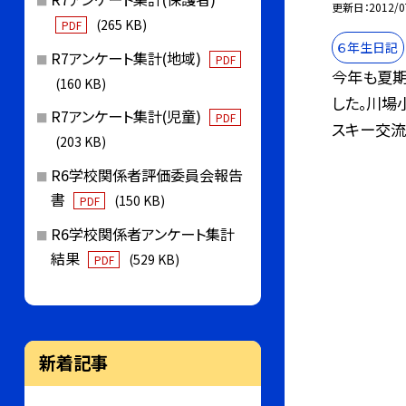
更新日
2012/0
(265 KB)
PDF
６年生日記
R7アンケート集計(地域)
PDF
今年も夏期
(160 KB)
した。川場
R7アンケート集計(児童)
PDF
スキー交流が
(203 KB)
R6学校関係者評価委員会報告
書
(150 KB)
PDF
R6学校関係者アンケート集計
結果
(529 KB)
PDF
新着記事