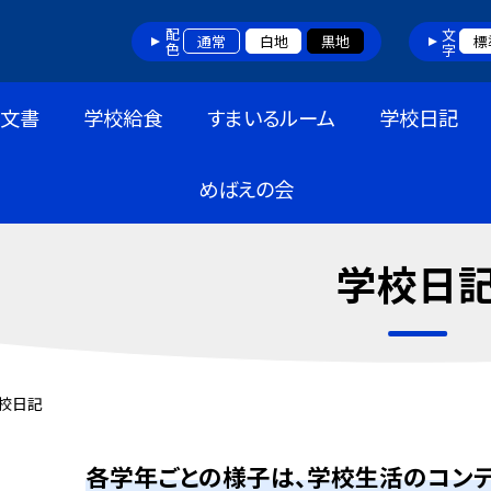
配色
文字
通常
白地
黒地
標
布文書
学校給食
すまいるルーム
学校日記
めばえの会
学校日
校日記
各学年ごとの様子は、学校生活のコンテ