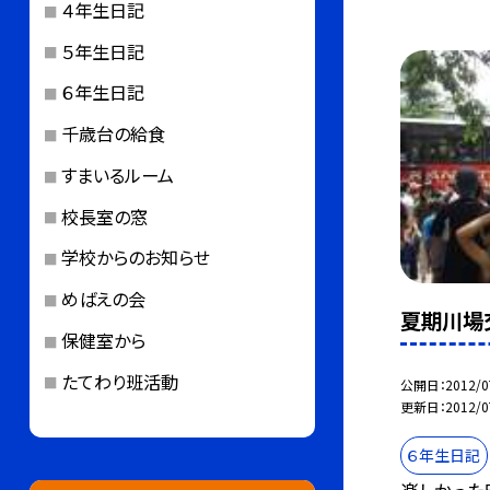
４年生日記
５年生日記
６年生日記
千歳台の給食
すまいるルーム
校長室の窓
学校からのお知らせ
めばえの会
夏期川場
保健室から
たてわり班活動
公開日
2012/0
更新日
2012/0
６年生日記