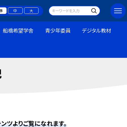
準
中
大
船橋希望学舎
青少年委員
デジタル教材
記
ンツよりご覧になれます。