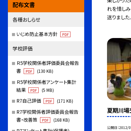
楽しかった
配布文書
れを惜しみ
送りました..
各種おしらせ
いじめ防止基本方針
PDF
学校評価
Ｒ5学校関係者評価委員会報告
書
(130 KB)
PDF
Ｒ5学校関係者アンケート集計
結果
(5 MB)
PDF
R7自己評価
(171 KB)
PDF
夏期川場
R7学校関係者評価委員会報告
書・改善策
(168 KB)
PDF
公開日
2012/0
R7アンケート集計(保護者)