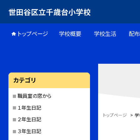
世田谷区立千歳台小学校
トップページ
学校概要
学校生活
配
カテゴリ
職員室の窓から
１年生日記
トップページ
>
学
２年生日記
３年生日記