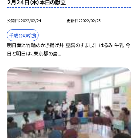
２月２４日（木）本日の献立
公開日
2022/02/24
更新日
2022/02/25
千歳台の給食
明日葉と竹輪のかき揚げ丼 豆腐のすまし汁 はるみ 牛乳 今
日と明日は、東京都の島...