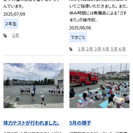
んでいます。
いてご指導いただきました。 また、
休み時間には教職員による「さす
2025/07/09
また」の操作訓...
２年生
2025/06/06
２年
できごと
１年
２年
３年
４年
５年
６年
体力テストが行われました。
5月の様子