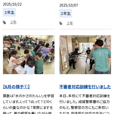
2025/10/22
2025/10/07
２年生
２年生
２年
２年
【6月の様子①】
不審者対応訓練を行いました
算数は「水のかさのたんい」を学習
本日、本校にて不審者対応訓練を
しています。Lって？dLって？どのく
行いました。 成城警察署のご協力
らいの量なのかな？実際にますを
のもと、警察官の方にもご来校い
使って、量の感覚を養いながら学
ただき、具体的な対応の方法につ