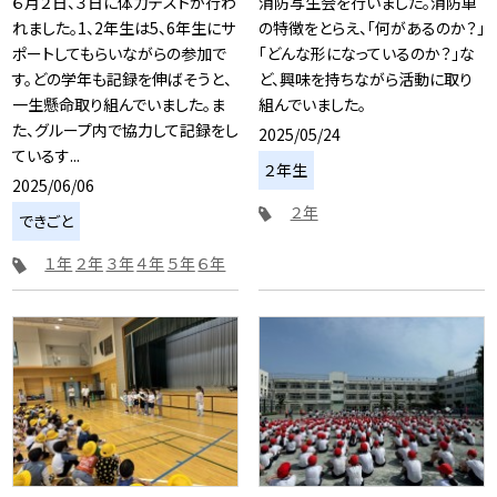
６月２日、３日に体力テストが行わ
消防写生会を行いました。消防車
れました。1、2年生は5、6年生にサ
の特徴をとらえ、「何があるのか？」
ポートしてもらいながらの参加で
「どんな形になっているのか？」な
す。どの学年も記録を伸ばそうと、
ど、興味を持ちながら活動に取り
一生懸命取り組んでいました。ま
組んでいました。
た、グループ内で協力して記録をし
2025/05/24
ているす...
２年生
2025/06/06
２年
できごと
１年
２年
３年
４年
５年
６年