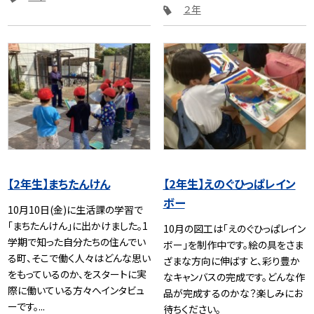
２年
【2年生】まちたんけん
【2年生】えのぐひっぱレイン
ボー
10月10日(金)に生活課の学習で
「まちたんけん」に出かけました。1
10月の図工は「えのぐひっぱレイン
学期で知った自分たちの住んでい
ボー」を制作中です。絵の具をさま
る町、そこで働く人々はどんな思い
ざまな方向に伸ばすと、彩り豊か
をもっているのか、をスタートに実
なキャンバスの完成です。どんな作
際に働いている方々へインタビュ
品が完成するのかな？楽しみにお
ーです。...
待ちください。