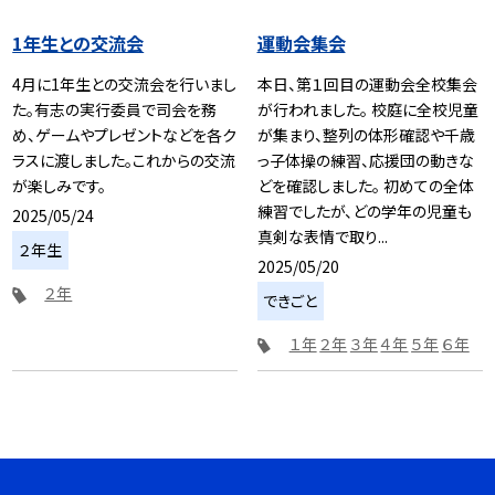
1年生との交流会
運動会集会
4月に1年生との交流会を行いまし
本日、第１回目の運動会全校集会
た。有志の実行委員で司会を務
が行われました。 校庭に全校児童
め、ゲームやプレゼントなどを各ク
が集まり、整列の体形確認や千歳
ラスに渡しました。これからの交流
っ子体操の練習、応援団の動きな
が楽しみです。
どを確認しました。 初めての全体
練習でしたが、どの学年の児童も
2025/05/24
真剣な表情で取り...
２年生
2025/05/20
２年
できごと
１年
２年
３年
４年
５年
６年