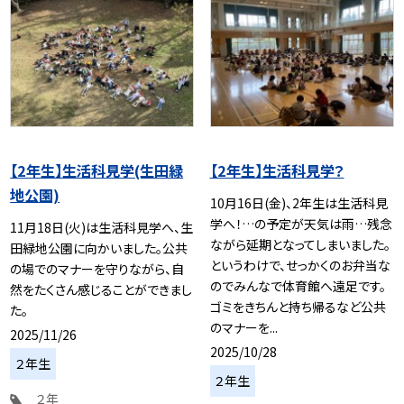
【2年生】生活科見学(生田緑
【2年生】生活科見学？
地公園)
10月16日(金)、2年生は生活科見
学へ！…の予定が天気は雨…残念
11月18日(火)は生活科見学へ、生
ながら延期となってしまいました。
田緑地公園に向かいました。公共
というわけで、せっかくのお弁当な
の場でのマナーを守りながら、自
のでみんなで体育館へ遠足です。
然をたくさん感じることができまし
ゴミをきちんと持ち帰るなど公共
た。
のマナーを...
2025/11/26
2025/10/28
２年生
２年生
２年