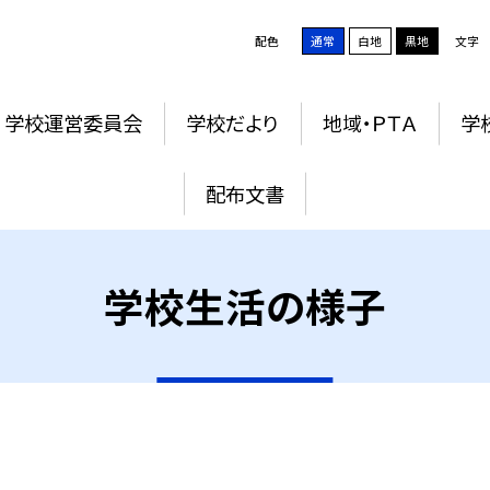
配色
通常
白地
黒地
文字
学校運営委員会
学校だより
地域・ＰＴＡ
学
配布文書
学校生活の様子