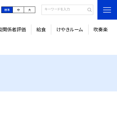
標準
中
大
校関係者評価
給食
けやきルーム
吹奏楽