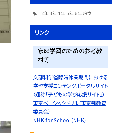
２年
３年
４年
５年
６年
給食
リンク
家庭学習のための参考教
材等
文部科学省臨時休業期間における
学習支援コンテンツポータルサイト
（通称「子どもの学び応援サイト」）
東京ベーシックドリル（東京都教育
委員会）
NHK for School（NHK）