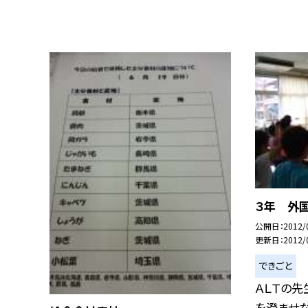
３年 外
公開日
2012/
更新日
2012/
できごと
ＡＬＴの先
を澄ませな