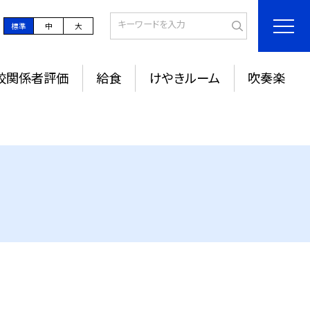
標準
中
大
校関係者評価
給食
けやきルーム
吹奏楽