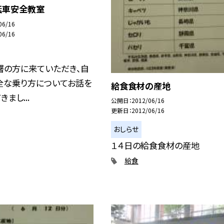
転車安全教室
06/16
06/16
署の方に来ていただき、自
全な乗り方についてお話を
給食食材の産地
まし...
公開日
2012/06/16
更新日
2012/06/16
おしらせ
１４日の給食食材の産地
給食