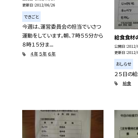
更新日
2012/06/26
できごと
今週は、運営委員会の担当でいさつ
運動をしています。朝、７時５５分から
給食食材
８時１５分ま...
公開日
2012/
更新日
2012/
４年
５年
６年
おしらせ
２５日の
給食