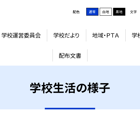
配色
通常
白地
黒地
文字
学校運営委員会
学校だより
地域・ＰＴＡ
学
配布文書
学校生活の様子