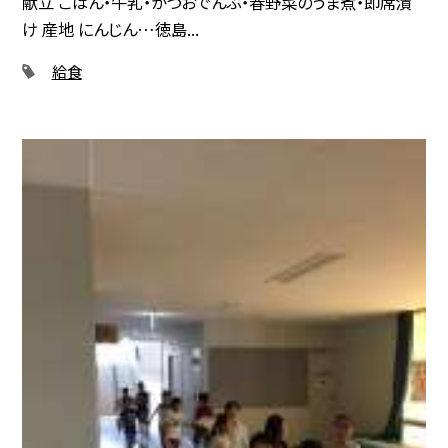
献立 ごはん・牛乳・かつおでんぶ・春野菜のうま煮・即席漬
け 産地 にんじん…徳島...
給食