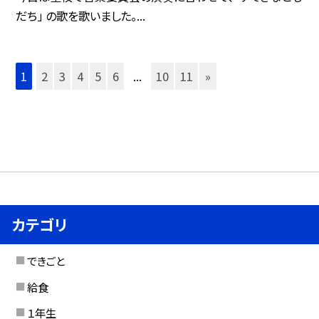
だち」 の歌を歌いました。...
1
2
3
4
5
6
...
10
11
»
カテゴリ
できごと
給食
１年生