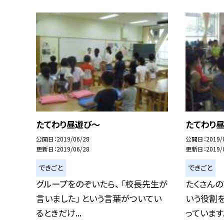
たてわり昼遊び〜
たてわり
公開日
2019/06/28
公開日
2019/
更新日
2019/06/28
更新日
2019/
できごと
できごと
グループをのぞいたら、 「校長先生が
たくさん
言いました」 という言葉がついてい
いう役割
るときだけ...
っています