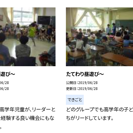
昼遊び〜
たてわり昼遊び〜
06/28
公開日
2019/06/28
06/28
更新日
2019/06/28
できごと
の高学年児童が、リーダーと
どのグループでも高学年の子
を経験する良い機会にもな
ちがリードしています。
。