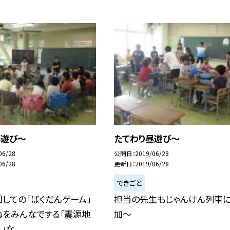
昼遊び〜
たてわり昼遊び〜
06/28
公開日
2019/06/28
06/28
更新日
2019/06/28
できごと
しての「ばくだんゲーム」
担当の先生もじゃんけん列車
ねをみんなでする「震源地
加〜
な...