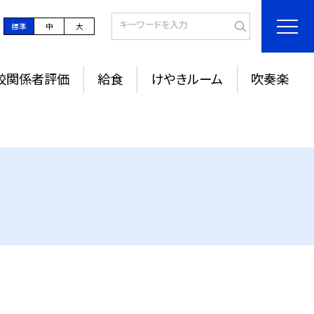
標準
中
大
校関係者評価
給食
けやきルーム
吹奏楽