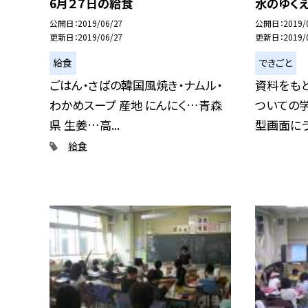
6月２７日の給食
水のゆく
公開日
2019/06/27
公開日
2019/
更新日
2019/06/27
更新日
2019/
給食
できごと
ごはん・さばの韓国風焼き・ナムル・
資料をもと
わかめスープ 産地 にんにく…青森
ついての学
県 生姜…高...
型画面にうつ
給食