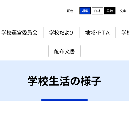
配色
通常
白地
黒地
文字
学校運営委員会
学校だより
地域・ＰＴＡ
学
配布文書
学校生活の様子