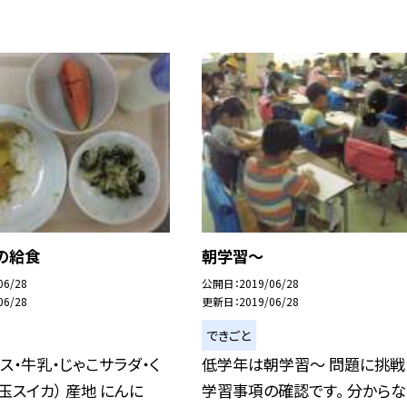
の給食
朝学習〜
06/28
公開日
2019/06/28
06/28
更新日
2019/06/28
できごと
ス・牛乳・じゃこサラダ・く
低学年は朝学習〜 問題に挑戦
玉スイカ） 産地 にんに
学習事項の確認です。 分からな