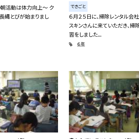
できごと
の朝活動は体力向上〜 ク
に長縄とびが始まりまし
６月２５日に、掃除レンタル会
スキンさんに来ていただき、掃
習をしました...
６年