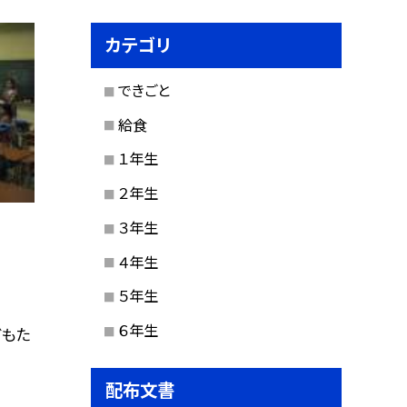
カテゴリ
できごと
給食
１年生
２年生
３年生
４年生
５年生
６年生
どもた
配布文書