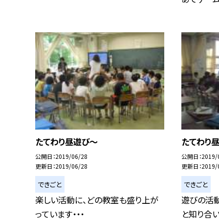
たてわり昼遊び〜
たてわり
公開日
2019/06/28
公開日
2019/
更新日
2019/06/28
更新日
2019/
できごと
できごと
楽しい活動に、どの教室も盛り上が
遊びの活
っています・・・
と知り合いに