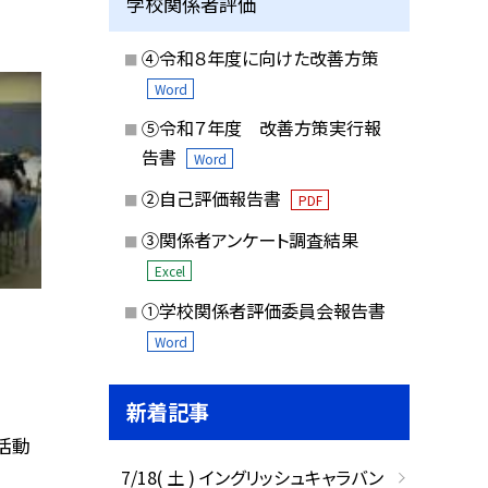
学校関係者評価
④令和８年度に向けた改善方策
Word
⑤令和７年度 改善方策実行報
告書
Word
②自己評価報告書
PDF
③関係者アンケート調査結果
Excel
①学校関係者評価委員会報告書
Word
新着記事
活動
7/18( 土 ) イングリッシュキャラバン