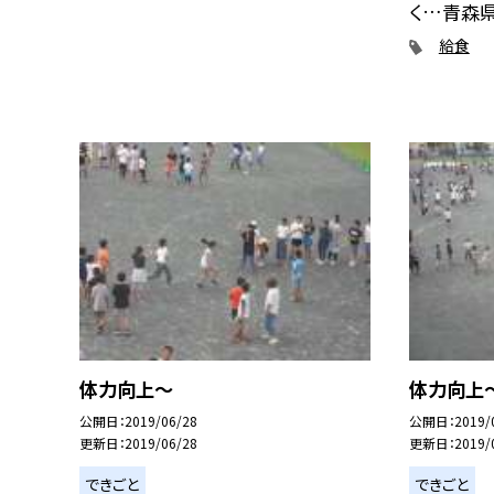
く…青森県.
給食
体力向上〜
体力向上
公開日
2019/06/28
公開日
2019/
更新日
2019/06/28
更新日
2019/
できごと
できごと