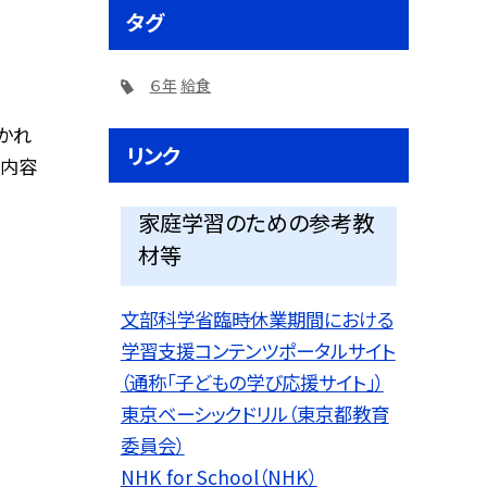
タグ
６年
給食
かれ
リンク
な内容
家庭学習のための参考教
材等
文部科学省臨時休業期間における
学習支援コンテンツポータルサイト
（通称「子どもの学び応援サイト」）
東京ベーシックドリル（東京都教育
委員会）
NHK for School（NHK）