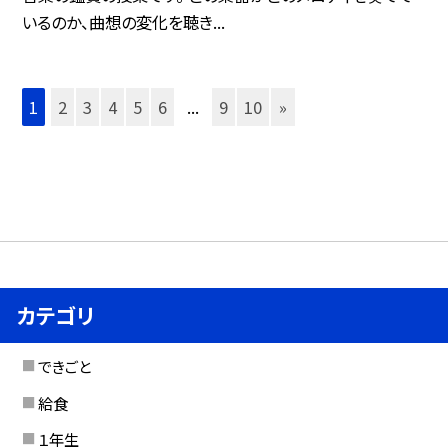
いるのか、曲想の変化を聴き...
1
2
3
4
5
6
...
9
10
»
カテゴリ
できごと
給食
１年生