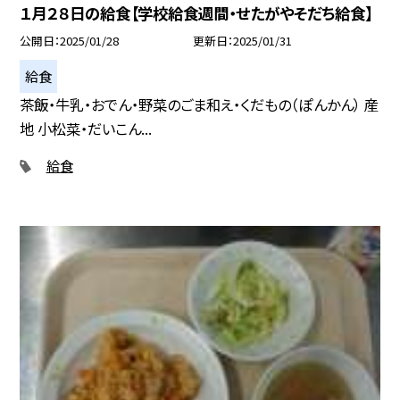
１月２８日の給食【学校給食週間・せたがやそだち給食】
公開日
2025/01/28
更新日
2025/01/31
給食
茶飯・牛乳・おでん・野菜のごま和え・くだもの（ぽんかん） 産
地 小松菜・だいこん...
給食