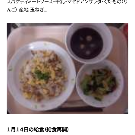
スパゲティミートソース・牛乳・マセドアンサラダ・くだもの（り
んご） 産地 玉ねぎ...
１月１４日の給食（給食再開）