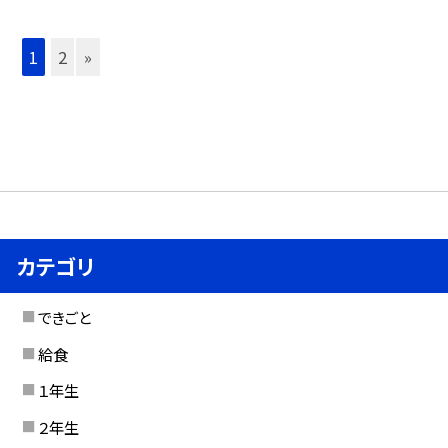
1
2
»
カテゴリ
できごと
給食
１年生
２年生