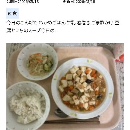
公開日
2026/05/18
更新日
2026/05/18
給食
今日のこんだて わかめごはん 牛乳 春巻き ごま酢かけ 豆
腐とにらのスープ今日の...