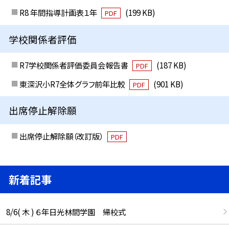
R8 年間指導計画表１年
(199 KB)
PDF
学校関係者評価
R7学校関係者評価委員会報告書
(187 KB)
PDF
東深沢小R7全体グラフ前年比較
(901 KB)
PDF
出席停止解除願
出席停止解除願（改訂版）
PDF
新着記事
8/6( 木 ) ６年日光林間学園 帰校式