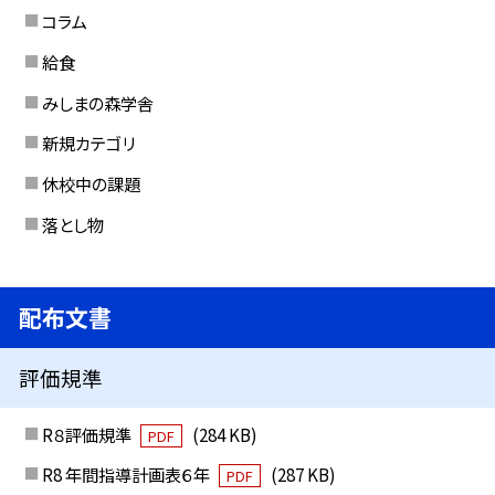
コラム
給食
みしまの森学舎
新規カテゴリ
休校中の課題
落とし物
配布文書
評価規準
R８評価規準
(284 KB)
PDF
R8 年間指導計画表６年
(287 KB)
PDF