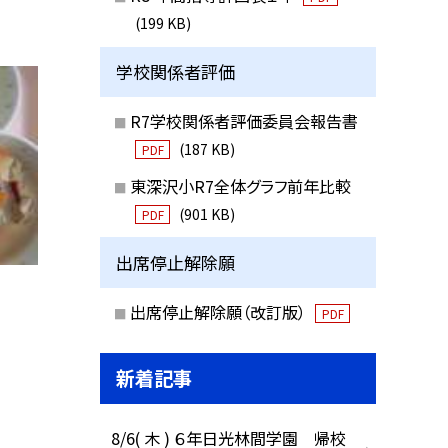
(199 KB)
学校関係者評価
R7学校関係者評価委員会報告書
(187 KB)
PDF
東深沢小R7全体グラフ前年比較
(901 KB)
PDF
出席停止解除願
出席停止解除願（改訂版）
PDF
新着記事
8/6( 木 ) ６年日光林間学園 帰校