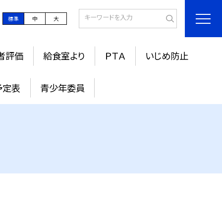
標準
中
大
者評価
給食室より
ＰＴＡ
いじめ防止
予定表
青少年委員