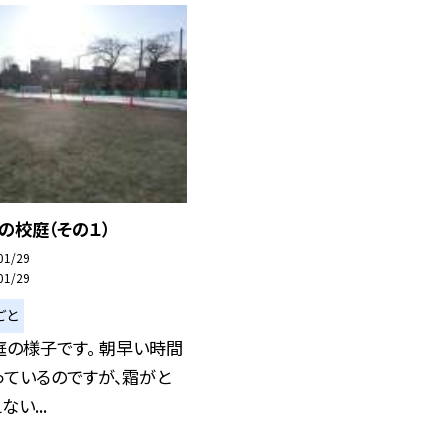
日の校庭（その１）
01/29
01/29
ごと
の様子です。 朝早い時間
っているのですが、霜がと
い...