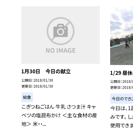
1月30日 今日の献立
1/29 昼休
公開日
2018/01/30
公開日
2018/
更新日
2018/01/30
更新日
2018/
給食
今日のでき
こぎつねごはん 牛乳 さつま汁 キャ
今日は、
ベツの塩昆布かけ ＜主な食材の産
みです。 
地＞ 米・・...
使用できませ