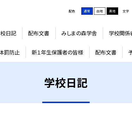
配色
通常
白地
黒地
文字
学校日記
配布文書
みしまの森学舎
学校関係
体罰防止
新１年生保護者の皆様
配布文書
学校日記