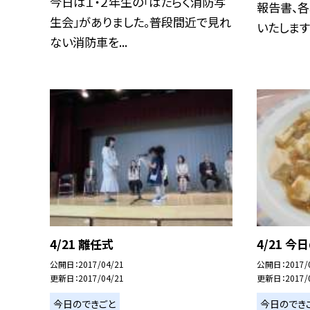
今日は１・２年生の「はたらく消防写
報告書、
生会」がありました。普段間近で見れ
いたします。.
ない消防車を...
4/21 離任式
4/21 今
公開日
2017/04/21
公開日
2017/
更新日
2017/04/21
更新日
2017/
今日のできごと
今日のでき