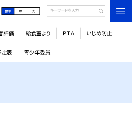
標準
中
大
者評価
給食室より
ＰＴＡ
いじめ防止
予定表
青少年委員