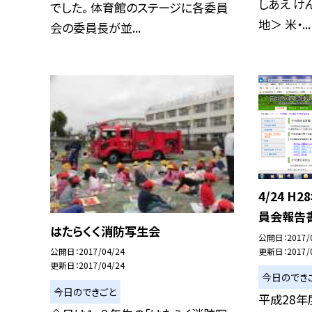
しあえ け
でした。 体育館のステージに各委員
地＞ 米・...
会の委員長が並...
4/24 
員会報告
はたらくく消防写生会
公開日
2017/
更新日
2017/
公開日
2017/04/24
更新日
2017/04/24
今日のでき
今日のできごと
平成28年