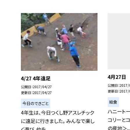
4月27日
4/27 4年遠足
公開日
2017/
公開日
2017/04/27
更新日
2017/
更新日
2017/04/27
給食
今日のできごと
ハニートー
4年生は、今日つくし野アスレチック
コリーとコ
に遠足に行きました。 みんなで楽し
の産地＞..
く遊び、仲を...