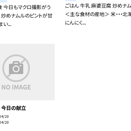
ごはん 牛乳 麻婆豆腐 炒めナ
食 今日もマクロ撮影がう
＜主な食材の産地＞ 米・・・北
、炒めナムルのピントが甘
にんにく...
い...
 今日の献立
04/20
04/20