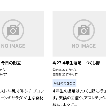
 今日の献立
4/27 ４年生遠足 つくし野
04/27
公開日
2017/04/27
04/27
更新日
2017/04/27
今日のできごと
スト 牛乳 ボルシチ ブロッ
４年生の遠足は、つくし野に行
ーンのサラダ ＜主な食材
す。 天候の回復や、アスレチッ
.
概ね、木々に...