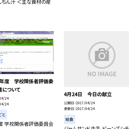
んちん汁 ＜主な食材の産
H28年度 学校関係者評価委
書について
4月24日 今日の献立
04/24
公開日
2017/04/24
04/24
更新日
2017/04/24
ごと
給食
度 学校関係者評価委員会
ジャムサンド 牛乳 ビーンズシ