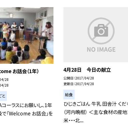
4月28日 今日の献立
lcome お話会（1年）
公開日
2017/04/28
04/28
更新日
2017/04/28
04/28
給食
ごと
ひじきごはん 牛乳 田舎汁 くだ
TAコーラスにお願いし、1年
（河内晩柑） ＜主な食材の産地
で「Welcome お話会」を
米・・・北...