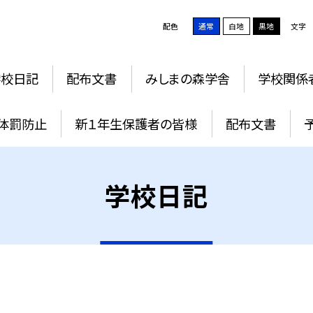
配色
通常
白地
黒地
文字
学校日記
配布文書
みしまの森学舎
学校関係
体罰防止
新１年生保護者の皆様
配布文書
学校日記