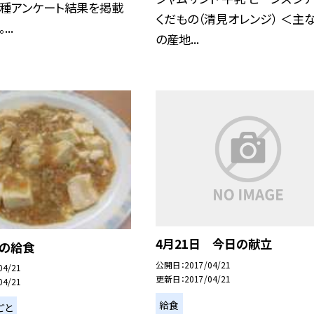
各種アンケート結果を掲載
くだもの（清見オレンジ） ＜主
..
の産地...
4月21日 今日の献立
日の給食
公開日
2017/04/21
04/21
更新日
2017/04/21
04/21
給食
ごと