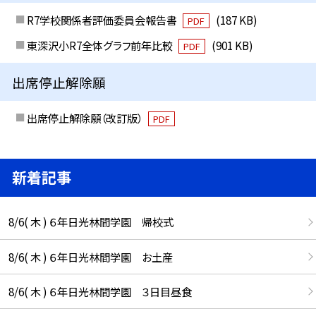
R7学校関係者評価委員会報告書
(187 KB)
PDF
東深沢小R7全体グラフ前年比較
(901 KB)
PDF
出席停止解除願
出席停止解除願（改訂版）
PDF
新着記事
8/6( 木 ) ６年日光林間学園 帰校式
8/6( 木 ) ６年日光林間学園 お土産
8/6( 木 ) ６年日光林間学園 ３日目昼食