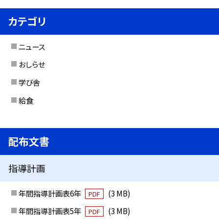
カテゴリ
ニュース
おしらせ
学び舎
給食
配布文書
指導計画
年間指導計画表6年
(3 MB)
PDF
年間指導計画表5年
(3 MB)
PDF