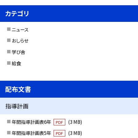
カテゴリ
ニュース
おしらせ
学び舎
給食
配布文書
指導計画
年間指導計画表6年
(3 MB)
PDF
年間指導計画表5年
(3 MB)
PDF