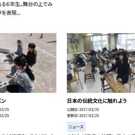
れる６年生。舞台の上でみ
を表現...
パン
日本の伝統文化に触れよう
02/25
公開日
2017/02/25
02/25
更新日
2017/02/25
ニュース