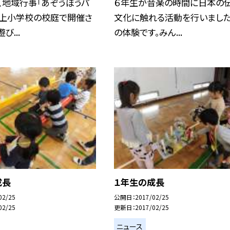
、地域行事「あぞうぼうパ
６年生が音楽の時間に日本の伝
之上小学校の校庭で開催さ
文化に触れる活動を行いました
び...
の体験です。みん...
成長
１年生の成長
02/25
公開日
2017/02/25
02/25
更新日
2017/02/25
ニュース