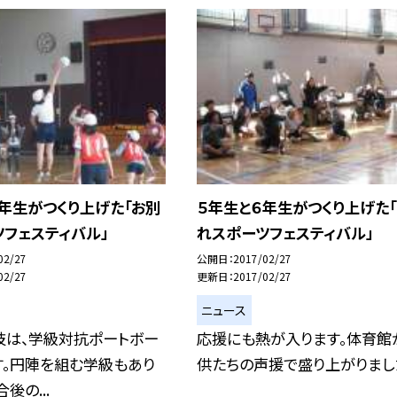
年生がつくり上げた「お別
５年生と６年生がつくり上げた
フェスティバル」
れスポーツフェスティバル」
02/27
公開日
2017/02/27
02/27
更新日
2017/02/27
ニュース
技は、学級対抗ポートボー
応援にも熱が入ります。体育館
す。円陣を組む学級もあり
供たちの声援で盛り上がりまし
後の...