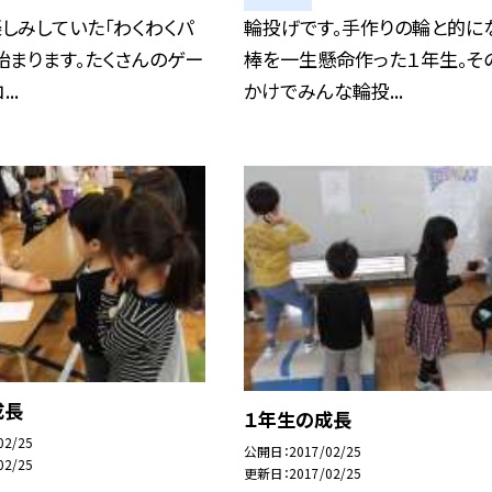
しみしていた「わくわくパ
輪投げです。手作りの輪と的に
始まります。たくさんのゲー
棒を一生懸命作った１年生。そ
..
かけでみんな輪投...
成長
１年生の成長
02/25
公開日
2017/02/25
02/25
更新日
2017/02/25