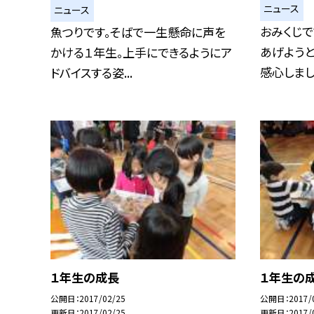
ニュース
ニュース
おみくじで
魚つりです。そばで一生懸命に声を
あげようと
かける１年生。上手にできるようにア
感心しました
ドバイスする姿...
１年生の成長
１年生の
公開日
2017/02/25
公開日
2017/
更新日
2017/02/25
更新日
2017/