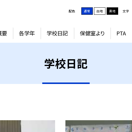
配色
通常
白地
黒地
文字
概要
各学年
学校日記
保健室より
PTA
学校日記