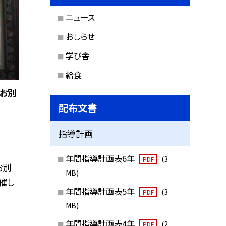
ニュース
おしらせ
学び舎
給食
「お別
配布文書
指導計画
年間指導計画表6年
(3
PDF
お別
MB)
催し
年間指導計画表5年
(3
PDF
MB)
年間指導計画表4年
(2
PDF