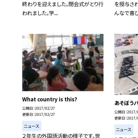
終わりを迎えました。閉会式がとり行
を授与さ
われました。学...
んなで喜び
What country is this?
あそぼう
公開日
2017/02/27
公開日
2017/
更新日
2017/02/27
更新日
2017/
ニュース
ニュース
２年生の外国語活動の様子です。世