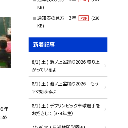
KB)
通知表の見方 3年
(230
PDF
KB)
新着記事
8/1( 土 ) 池ノ上盆踊り2026 盛り上
がっているよ
8/1( 土 ) 池ノ上盆踊り2026 もう
すぐ始まるよ
8/1( 土 ) デフリンピック卓球選手を
６年
お招きして（3・4年生）
ため
7/29( 水 ) 日光林間学園30