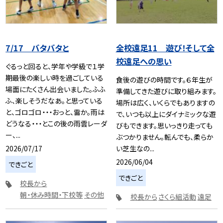
7/17 バタバタと
全校遠足11 遊び！そして全
校遠足への思い
ぐるっと回ると、学年や学級で１学
期最後の楽しい時を過ごしている
食後の遊びの時間です。６年生が
場面にたくさん出会いました。ふふ
準備してきた遊びに取り組みます。
ふ、楽しそうだなあ。と思っている
場所は広く、いくらでもありますの
と、ゴロゴロ・・・おっと、雷か。雨は
で、いつも以上にダイナミックな遊
どうなる・・・とこの後の雨雲レーダ
びもできます。思いっきり走っても
ー、...
ぶつかりません。転んでも、柔らか
2026/07/17
い芝生なの...
2026/06/04
できごと
できごと
校長から
朝・休み時間・下校等
その他
校長から
さくら組活動
遠足