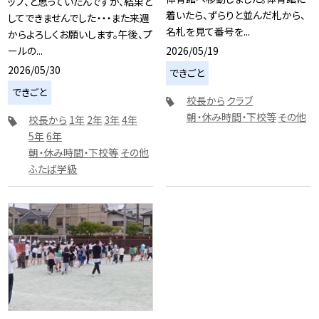
ップ、と思っていたんですが、結果と
着いたら、ずらりと並んだ札から、
してできませんでした・・・また来週
名札を見て番号を...
からよろしくお願いします。午後、プ
2026/05/19
ールの...
2026/05/30
できごと
できごと
校長から
クラブ
朝・休み時間・下校等
その他
校長から
1年
2年
3年
4年
5年
6年
朝・休み時間・下校等
その他
ふたば学級