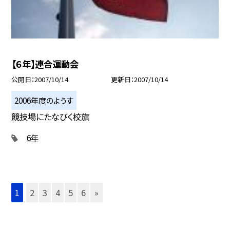
【６年】連合運動会
公開日
2007/10/14
更新日
2007/10/14
2006年度のようす
競技場にたなびく校旗
6年
1
2
3
4
5
6
»