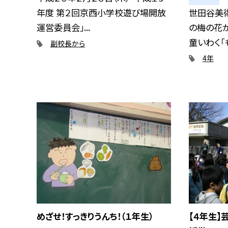
年度 第２回京西小学校遊び場開放
世田谷美
運営委員会」...
の梅の花が
童いわく「も
副校長から
4年
めざせ！すっきりうんち！（１年生）
【４年生】