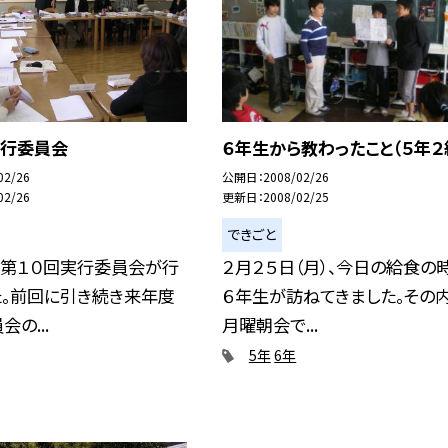
実行委員会
６年生から教わったこと（５年２
02/26
公開日
2008/02/26
02/26
更新日
2008/02/25
できごと
 第１０回実行委員会が行
２月２５日（月）、今日の給食の
た。前回に引き続き来年度
６年生が訪ねてきました。その
の...
月曜朝会で...
5年
6年