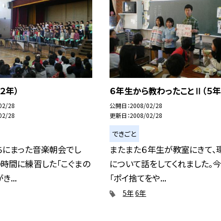
２年）
６年生から教わったことⅡ（５年
02/28
公開日
2008/02/28
02/28
更新日
2008/02/28
できごと
ちにまった音楽朝会でし
またまた６年生が教室にきて、
の時間に練習した「こぐまの
について話をしてくれました。
き...
「ポイ捨てをや...
5年
6年