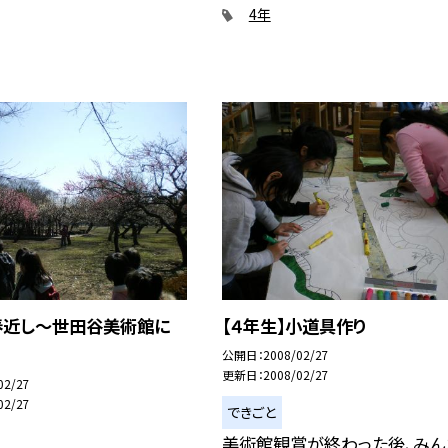
4年
】春近し〜世田谷美術館に
【４年生】小道具作り
公開日
2008/02/27
更新日
2008/02/27
02/27
02/27
できごと
美術館観賞が終わった後、みん