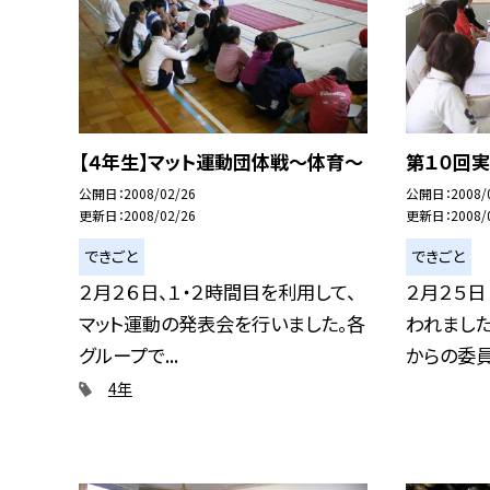
【４年生】マット運動団体戦〜体育〜
第１０回
公開日
2008/02/26
公開日
2008/
更新日
2008/02/26
更新日
2008/
できごと
できごと
２月２６日、１・２時間目を利用して、
２月２５日
マット運動の発表会を行いました。各
われまし
グループで...
からの委員会
4年