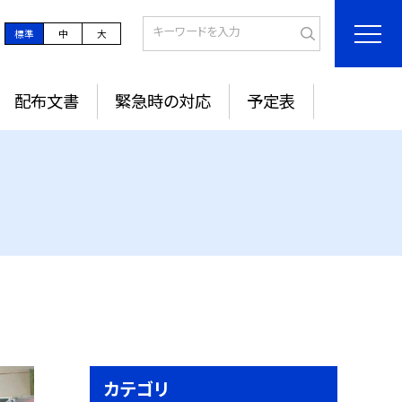
標準
中
大
配布文書
緊急時の対応
予定表
カテゴリ