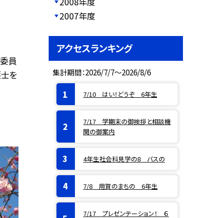
2008年度
2007年度
アクセスランキング
営委員
集計期間：2026/7/7～2026/8/6
護士を
7/10 はい！どうぞ 6年生
7/17 学期末の御挨拶と相談機
関の御案内
4年生社会科見学の8 バスの
7/8 用賀のまちの 6年生
7/17 プレゼンテーション！ ６