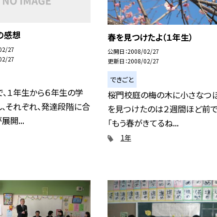
の感想
春を見つけたよ（１年生）
02/27
公開日
2008/02/27
02/27
更新日
2008/02/27
できごと
で、１年生から６年生の学
桜門校庭の梅の木に小さなつ
し、それぞれ、発達段階に合
を見つけたのは２週間ほど前で
開...
「もう春がきてるね...
1年