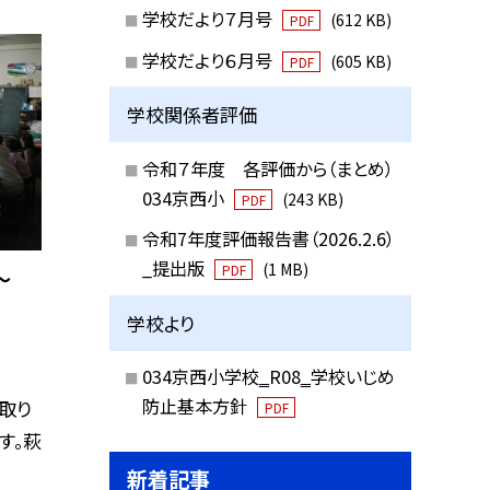
学校だより７月号
(612 KB)
PDF
学校だより６月号
(605 KB)
PDF
学校関係者評価
令和７年度 各評価から（まとめ）
034京西小
(243 KB)
PDF
令和7年度評価報告書（2026.2.6）
_提出版
(1 MB)
PDF
〜
学校より
034京西小学校‗R08‗学校いじめ
防止基本方針
取り
PDF
す。萩
新着記事