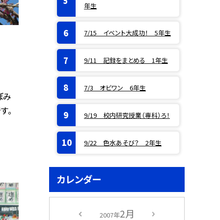
年生
7/15 イベント大成功！ 5年生
9/11 記録をまとめる 1年生
7/3 オビワン 6年生
ぼみ
す。
9/19 校内研究授業（専科）ろ！
9/22 色水あそび？ 2年生
カレンダー
2月
2007年