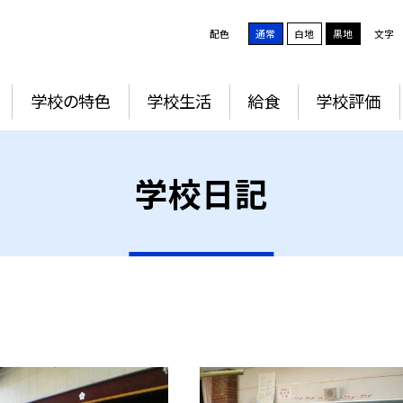
配色
通常
白地
黒地
文字
学校の特色
学校生活
給食
学校評価
学校日記