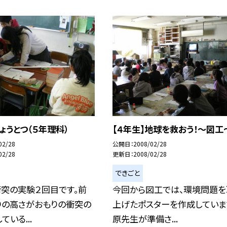
ょうとつ（５年理科）
【４年生】地球を救おう！〜図工
02/28
公開日
2008/02/28
02/28
更新日
2008/02/28
できごと
衝突の実験２回目です。前
今回から図工では、環境問題を
りの高さがおもりの衝突の
上げたポスターを作成していま
いる...
原先生が準備さ...