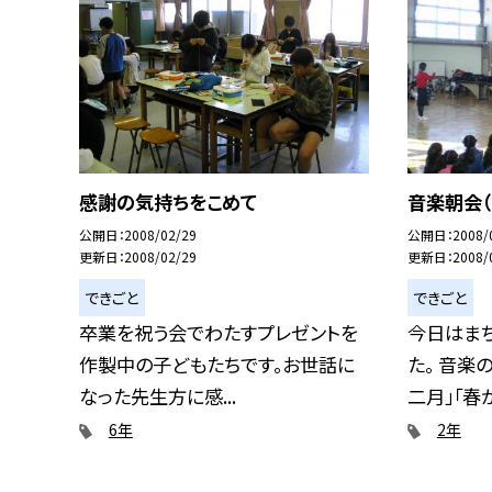
感謝の気持ちをこめて
音楽朝会（
公開日
2008/02/29
公開日
2008/
更新日
2008/02/29
更新日
2008/
できごと
できごと
卒業を祝う会でわたすプレゼントを
今日はま
作製中の子どもたちです。お世話に
た。 音楽
なった先生方に感...
二月」「春が
6年
2年