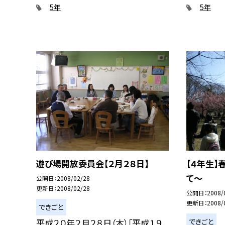
5年
5年
遊び場開放委員会【２月２８日】
【４年生
て〜
公開日
2008/02/28
更新日
2008/02/28
公開日
2008/
更新日
2008/
できごと
できごと
平成２０年２月２８日（木）「平成１９