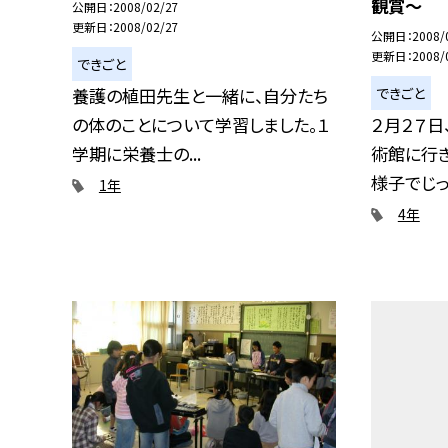
観賞〜
公開日
2008/02/27
更新日
2008/02/27
公開日
2008/
更新日
2008/
できごと
できごと
養護の植田先生と一緒に、自分たち
の体のことについて学習しました。１
２月２７
学期に栄養士の...
術館に行き
様子でじっく
1年
4年