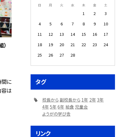
日
月
火
水
木
金
土
1
2
3
4
5
6
7
8
9
10
11
12
13
14
15
16
17
組）
18
19
20
21
22
23
24
25
26
27
28
タグ
時間に
内容は
校長から
副校長から
1年
2年
3年
4年
5年
6年
給食
児童会
ようがの学び舎
リンク