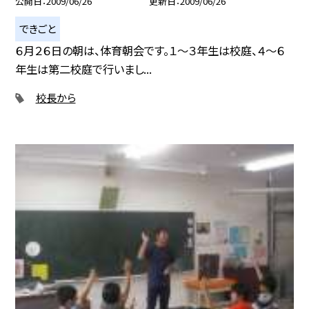
公開日
2009/06/26
更新日
2009/06/26
できごと
６月２６日の朝は、体育朝会です。１〜３年生は校庭、４〜６
年生は第二校庭で行いまし...
校長から