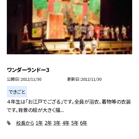
ワンダーランドー３
公開日
2012/11/30
更新日
2012/11/30
できごと
４年生は「お江戸でござる」です。全員が浴衣、着物等の衣装
です。背景の絵が大きく描...
校長から
1年
2年
3年
4年
5年
6年