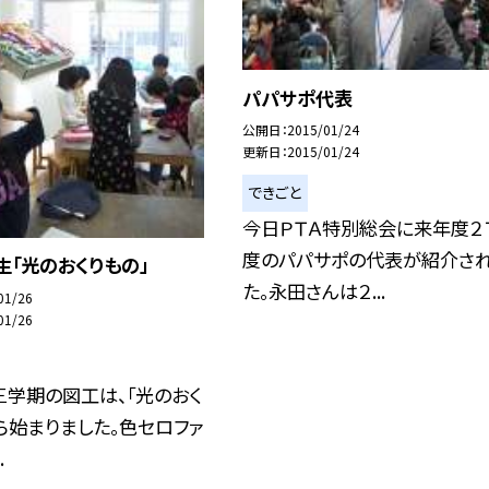
パパサポ代表
公開日
2015/01/24
更新日
2015/01/24
できごと
今日ＰＴＡ特別総会に来年度２
度のパパサポの代表が紹介さ
年生「光のおくりもの」
た。永田さんは２...
01/26
01/26
学期の図工は、「光のおく
ら始まりました。色セロファ
.