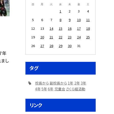
日
月
火
水
木
金
土
1
2
3
4
5
6
7
8
9
10
11
12
13
14
15
16
17
18
19
20
21
22
23
24
25
26
27
28
29
30
31
７年
れまし
タグ
校長から
副校長から
1年
2年
3年
4年
5年
6年
児童会
さくら組活動
リンク