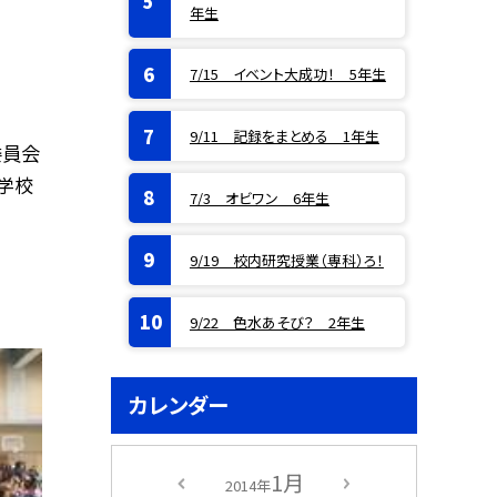
年生
7/15 イベント大成功！ 5年生
9/11 記録をまとめる 1年生
委員会
学校
7/3 オビワン 6年生
9/19 校内研究授業（専科）ろ！
9/22 色水あそび？ 2年生
カレンダー
1月
2014年