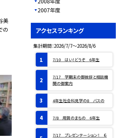
2008年度
2007年度
谷美
での
アクセスランキング
集計期間：2026/7/7～2026/8/6
7/10 はい！どうぞ 6年生
7/17 学期末の御挨拶と相談機
関の御案内
4年生社会科見学の8 バスの
7/8 用賀のまちの 6年生
7/17 プレゼンテーション！ ６