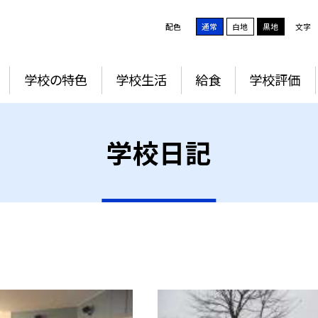
配色
通常
白地
黒地
文字
学校の特色
学校生活
給食
学校評価
学校日記