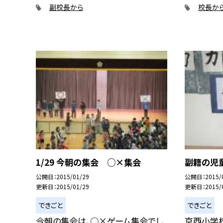
副校長から
校長か
1/29 今朝の集会 ○×集会
副籍の児
公開日
2015/01/29
公開日
2015/
更新日
2015/01/29
更新日
2015/
できごと
できごと
今朝の集会は、○×ゲーム集会でし
京西小学