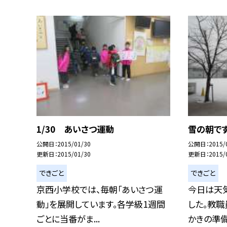
1/30 あいさつ運動
雪の朝で
公開日
2015/01/30
公開日
2015/
更新日
2015/01/30
更新日
2015/
できごと
できごと
京西小学校では、毎朝「あいさつ運
今日は天
動」を展開しています。各学級1週間
した。教
ごとに当番がま...
かきの準備を