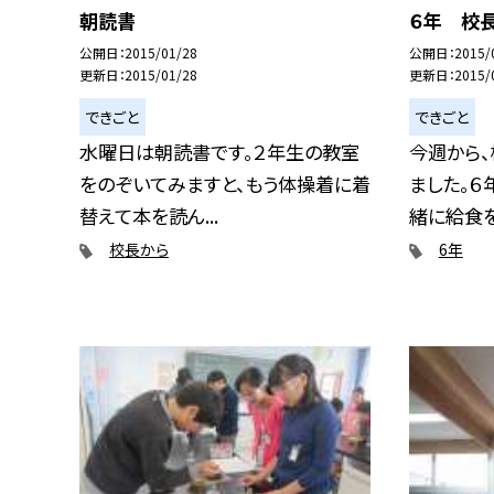
朝読書
６年 校
公開日
2015/01/28
公開日
2015/
更新日
2015/01/28
更新日
2015/
できごと
できごと
水曜日は朝読書です。２年生の教室
今週から
をのぞいてみますと、もう体操着に着
ました。６
替えて本を読ん...
緒に給食を
校長から
6年