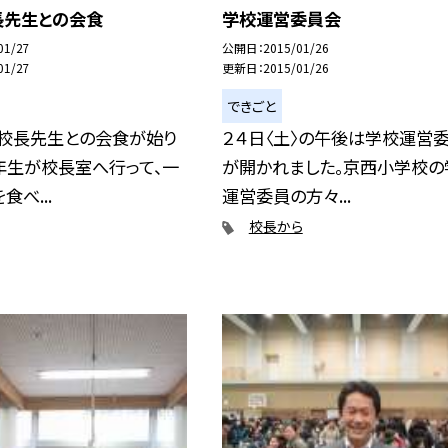
長先生との会食
学校運営委員会
01/27
公開日
2015/01/26
01/27
更新日
2015/01/26
できごと
、校長先生との会食が始り
２４日〈土〉の午後は学校運営
年生が校長室へ行って、一
が開かれました。京西小学校の
食べ...
運営委員の方々...
校長から