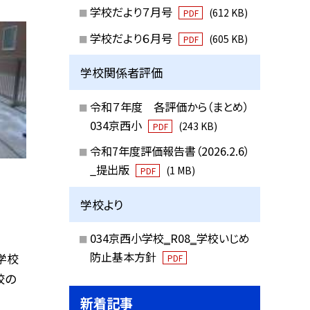
学校だより７月号
(612 KB)
PDF
学校だより６月号
(605 KB)
PDF
学校関係者評価
令和７年度 各評価から（まとめ）
034京西小
(243 KB)
PDF
令和7年度評価報告書（2026.2.6）
_提出版
(1 MB)
PDF
学校より
034京西小学校‗R08‗学校いじめ
防止基本方針
学校
PDF
校の
新着記事