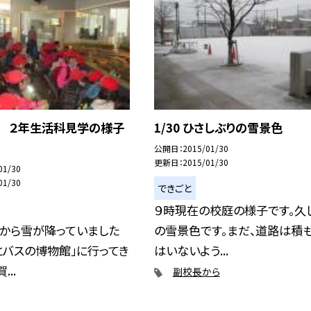
日 ２年生活科見学の様子
1/30 ひさしぶりの雪景色
公開日
2015/01/30
更新日
2015/01/30
01/30
01/30
できごと
９時現在の校庭の様子です。久
朝から雪が降っていました
の雪景色です。まだ、道路は積
とバスの博物館」に行ってき
はいないよう...
...
副校長から