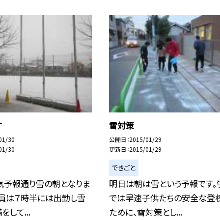
す
雪対策
01/30
公開日
2015/01/29
01/30
更新日
2015/01/29
できごと
気予報通り雪の朝となりま
明日は朝は雪という予報です。
職員は７時半には出勤し雪
では早速子供たちの安全な登
して...
ために、雪対策とし...