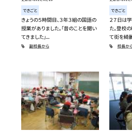
できごと
できごと
きょうの５時間目、３年３組の国語の
２７日は
授業がありました。「昔のことを聞い
た。登校
てきました」...
て街を綺麗
副校長から
校長か