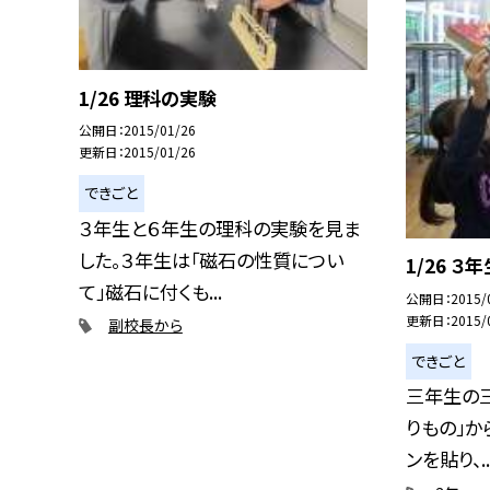
1/26 理科の実験
公開日
2015/01/26
更新日
2015/01/26
できごと
３年生と６年生の理科の実験を見ま
した。３年生は「磁石の性質につい
1/26 ３
て」磁石に付くも...
公開日
2015/
更新日
2015/
副校長から
できごと
三年生の三
りもの」か
ンを貼り、..