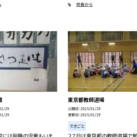
ら
校長から
童
東京都教師道場
01/29
公開日
2015/01/29
01/29
更新日
2015/01/29
できごと
校には副籍の児童もいま
２７日は東京都の教師道場で