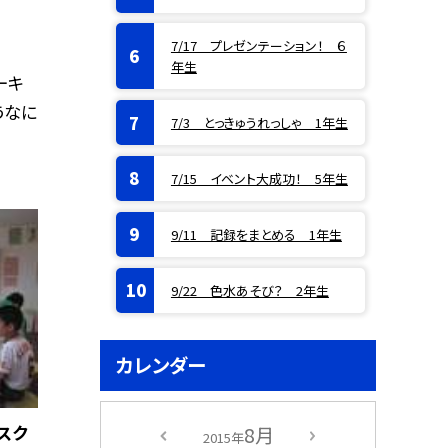
7/17 プレゼンテーション！ ６
年生
ーキ
うなに
7/3 とっきゅうれっしゃ 1年生
7/15 イベント大成功！ 5年生
9/11 記録をまとめる 1年生
9/22 色水あそび？ 2年生
カレンダー
スク
8月
2015年