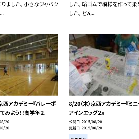
りました。 小さなジャバク
した。 輪ゴムで模様を作って染
..
した。 どん...
木）京西アカデミー『バレーボ
8/20（木）京西アカデミー『ミ
てみよう！！高学年２』
アインエッグ２』
08/20
公開日
2015/08/20
08/20
更新日
2015/08/20