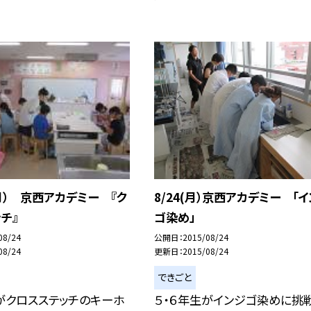
月） 京西アカデミー 『ク
8/24(月）京西アカデミー 「
チ』
ゴ染め」
08/24
公開日
2015/08/24
08/24
更新日
2015/08/24
できごと
がクロスステッチのキーホ
５・６年生がインジゴ染めに挑