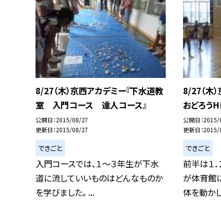
8/27（木）京西アカデミー『下水道教
8/27（
室 入門コース 達人コース』
おどろうH
公開日
2015/08/27
公開日
2015/
更新日
2015/08/27
更新日
2015/
できごと
できごと
入門コースでは、１〜３年生が下水
前半は１．
道に流していいものはどんなものか
が体育館
を学びました。 ...
体を動かしま