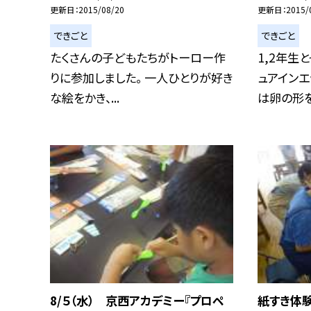
更新日
2015/08/20
更新日
2015/
できごと
できごと
たくさんの子どもたちがトーロー作
1,2年生
りに参加しました。 一人ひとりが好き
ュアインエ
な絵をかき、...
は卵の形を.
8/５（水） 京西アカデミー『プロペ
紙すき体