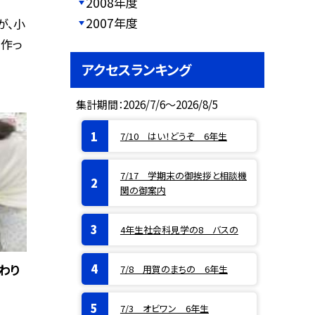
2008年度
2007年度
が、小
作っ
アクセスランキング
集計期間：2026/7/6～2026/8/5
7/10 はい！どうぞ 6年生
7/17 学期末の御挨拶と相談機
関の御案内
4年生社会科見学の8 バスの
んわり
7/8 用賀のまちの 6年生
7/3 オビワン 6年生