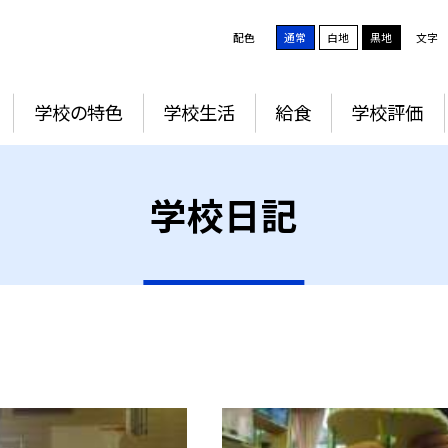
配色
通常
白地
黒地
文字
学校の特色
学校生活
給食
学校評価
学校日記