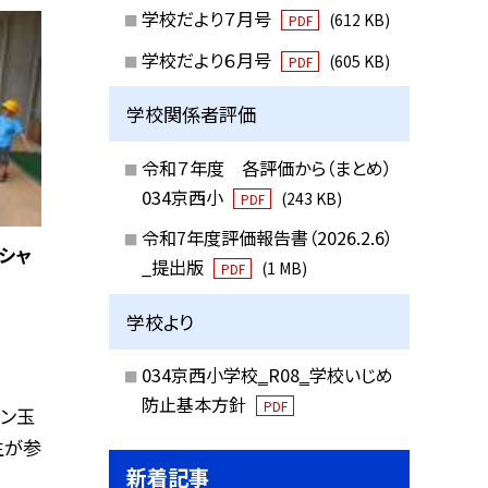
学校だより７月号
(612 KB)
PDF
学校だより６月号
(605 KB)
PDF
学校関係者評価
令和７年度 各評価から（まとめ）
034京西小
(243 KB)
PDF
令和7年度評価報告書（2026.2.6）
『シャ
_提出版
(1 MB)
PDF
学校より
034京西小学校‗R08‗学校いじめ
防止基本方針
PDF
ン玉
生が参
新着記事