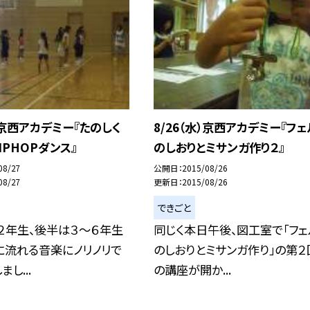
木）京西アカデミー『たのしく
8/26（水）京西アカデミー『フェ
IPHOPダンス』
のしおりとミサンガ作り２』
08/27
公開日
2015/08/26
08/27
更新日
2015/08/26
できごと
２年生、後半は３〜６年生
同じく本日午後、図工室で「フェ
に流れる音楽にノリノリで
のしおりとミサンガ作り」の第２
し...
の講座が開か...