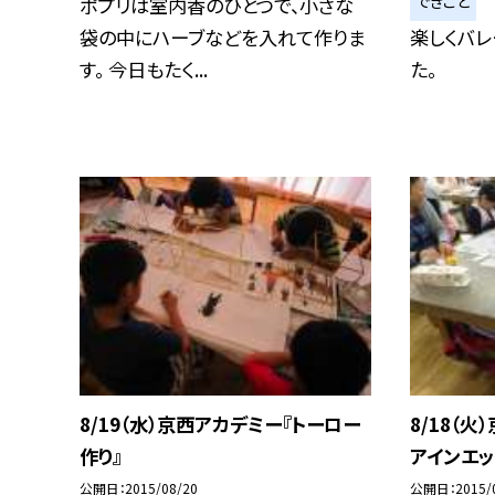
できごと
ポプリは室内香のひとつで、小さな
袋の中にハーブなどを入れて作りま
楽しくバ
す。 今日もたく...
た。
8/19（水）京西アカデミー『トーロー
8/18（
作り』
アインエッ
公開日
2015/08/20
公開日
2015/