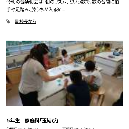
今朝の音楽朝会は「朝のリズム」という歌で、歌の合間に拍
手や足踏み、膝うちが入る楽...
副校長から
５年生 家庭科「玉結び」
公開日
2016/06/14
更新日
2016/06/14