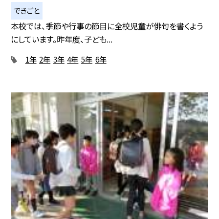
できごと
本校では、季節や行事の節目に全校児童が俳句を書くよう
にしています。昨年度、子ども...
1年
2年
3年
4年
5年
6年