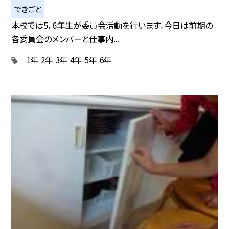
できごと
本校では5，6年生が委員会活動を行います。今日は前期の
各委員会のメンバーと仕事内...
1年
2年
3年
4年
5年
6年