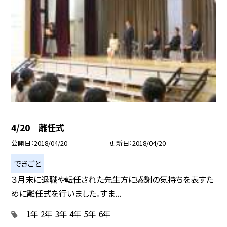
4/20 離任式
公開日
2018/04/20
更新日
2018/04/20
できごと
３月末に退職や転任された先生方に感謝の気持ちを表すた
めに離任式を行いました。すま...
1年
2年
3年
4年
5年
6年