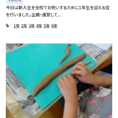
今日は新入生を全校でお祝いするために1年生を迎える会
を行いました。企画・運営して...
1年
2年
3年
4年
5年
6年