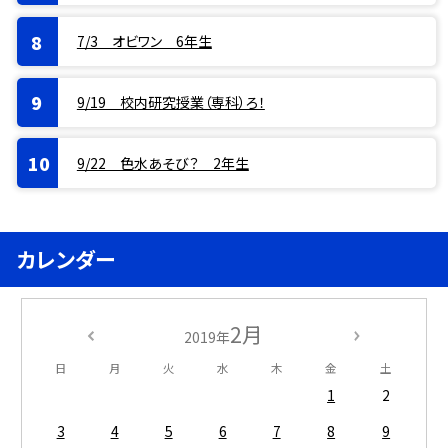
7/3 オビワン 6年生
9/19 校内研究授業（専科）ろ！
9/22 色水あそび？ 2年生
カレンダー
2月
2019年
日
月
火
水
木
金
土
1
2
3
4
5
6
7
8
9