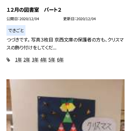
１２月の図書室 パート２
公開日
2020/12/04
更新日
2020/12/04
できごと
つづきです。 写真３枚目 京西文庫の保護者の方も、クリスマ
スの飾り付けをしてくだ...
1年
2年
3年
4年
5年
6年