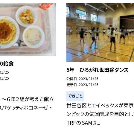
日の給食
5年 ひろがれ世田谷ダンス
01/25
01/25
公開日
2023/01/25
更新日
2023/01/25
できごと
】 〜６年２組が考えた献立
世田谷区とエイベックスが東京
・スパゲッティボロネーゼ ・
ンピックの気運醸成を目的とし
TRFの SAMさ...