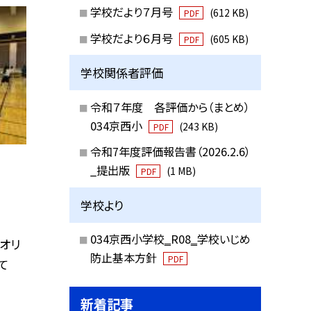
学校だより７月号
(612 KB)
PDF
学校だより６月号
(605 KB)
PDF
学校関係者評価
令和７年度 各評価から（まとめ）
034京西小
(243 KB)
PDF
令和7年度評価報告書（2026.2.6）
_提出版
(1 MB)
PDF
学校より
034京西小学校‗R08‗学校いじめ
オリ
防止基本方針
PDF
て
新着記事