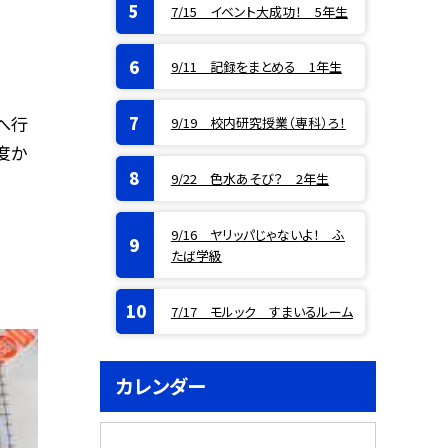
7/15 イベント大成功！ 5年生
9/11 記録をまとめる 1年生
へ行
9/19 校内研究授業（専科）ろ！
度か
9/22 色水あそび？ 2年生
9/16 ヤリッパじゃないよ！ ふ
たば学級
7/17 モルック すまいるルーム
カレンダー