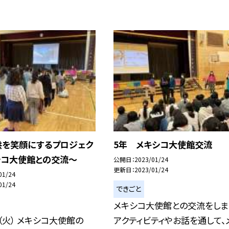
供を笑顔にするプロジェク
5年 メキシコ大使館交流
シコ大使館との交流〜
公開日
2023/01/24
更新日
2023/01/24
01/24
01/24
できごと
メキシコ大使館との交流をしま
（火） メキシコ大使館の
アクティビティやお話を通して、