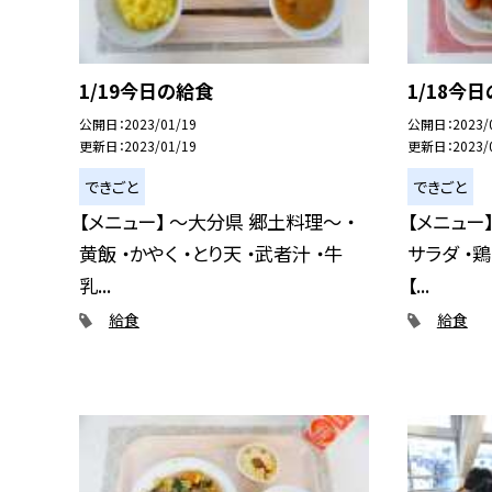
1/19今日の給食
1/18今
公開日
2023/01/19
公開日
2023/
更新日
2023/01/19
更新日
2023/
できごと
できごと
【メニュー】 〜大分県 郷土料理〜 ・
【メニュー】
黄飯 ・かやく ・とり天 ・武者汁 ・牛
サラダ ・
乳...
【...
給食
給食