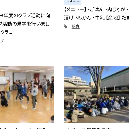
【メニュー】 ・ごはん ・肉じゃが 
、来年度のクラブ活動に向
漬け ・みかん ・牛乳 【産地】 たま.
ラブ活動の見学を行いまし
給食
ラ...
ラブ