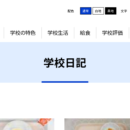
配色
通常
白地
黒地
文字
学校の特色
学校生活
給食
学校評価
学校日記