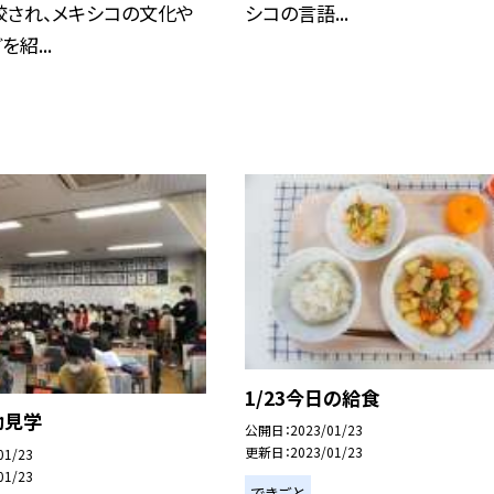
校され、メキシコの文化や
シコの言語...
紹...
1/23今日の給食
動見学
公開日
2023/01/23
更新日
2023/01/23
01/23
01/23
できごと