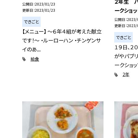
２年生 
公開日
2023/01/23
ークショッ
更新日
2023/01/23
公開日
2023/
できごと
更新日
2023/
【メニュー】 〜６年４組が考えた献立
できごと
です！〜 ・ルーローハン ・チンゲンサ
１９日、２
イのあ...
がやパブ
給食
ークショップ
2年