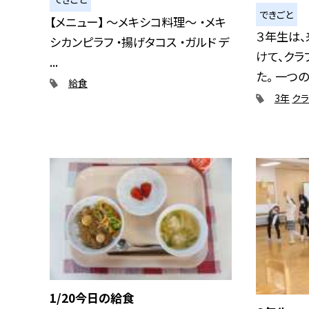
できごと
【メニュー】 〜メキシコ料理〜 ・メキ
３年生は
シカンピラフ ・揚げタコス ・ガルド デ
けて、ク
...
た。 一つのク
給食
3年
ク
1/20今日の給食