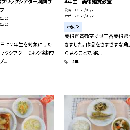
パブリックシアター演劇ワ
4年生 美術鑑賞教室
プ
公開日
2023/01/20
更新日
2023/01/20
01/20
01/20
できごと
美術鑑賞教室で世田谷美術館
０日に２年生を対象にせた
きました。 作品をさまざまな角
リックシアターによる演劇ワ
ら見ることで、鑑...
...
4年