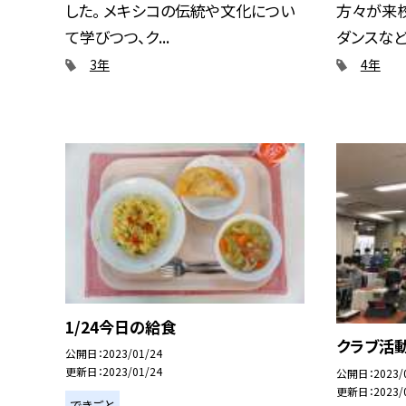
した。 メキシコの伝統や文化につい
方々が来
て学びつつ、ク...
ダンスなどを
3年
4年
1/24今日の給食
クラブ活
公開日
2023/01/24
更新日
2023/01/24
公開日
2023/
更新日
2023/
できごと