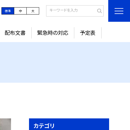
標準
中
大
配布文書
緊急時の対応
予定表
カテゴリ