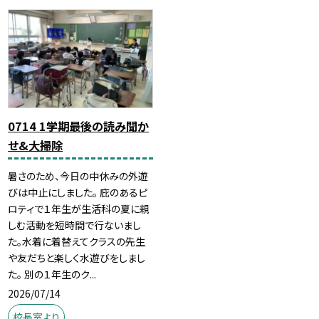
0714 1学期最後の読み聞か
せ&大掃除
暑さのため、今日の中休みの外遊
びは中止にしました。 庇のあるピ
ロティで１年生が生活科の夏に親
しむ活動を短時間で行ないまし
た。水着に着替えてクラスの先生
や友だちと楽しく水遊びをしまし
た。 別の１年生のク...
2026/07/14
校長室より