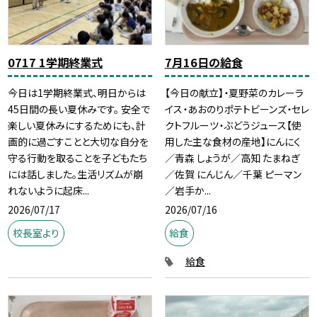
0717 1学期終業式
7月16日の給食
今日は1学期終業式、明日からは
【今日の献立】・夏野菜のカレーラ
45日間の長い夏休みです。 安全で
イス・あおのりポテトビーンズ・セレ
楽しい夏休みにするためにも、計
クトフルーツ・ぶどうジュース【使
画的に過ごすことと大切な自分を
用した主な食材の産地】にんにく
守る行動を取ることを子どもたち
／青森 しょうが／高知 たまねぎ
には話しました。生活リズムが崩
／佐賀 にんじん／千葉 ピーマン
れないように起床...
／岩手か...
2026/07/17
2026/07/16
校長室より
給食
給食