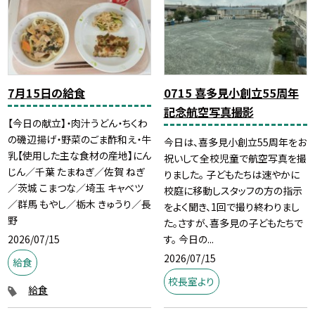
7月15日の給食
0715 喜多見小創立55周年
記念航空写真撮影
【今日の献立】・肉汁うどん・ちくわ
の磯辺揚げ・野菜のごま酢和え・牛
今日は、喜多見小創立55周年をお
乳【使用した主な食材の産地】にん
祝いして全校児童で航空写真を撮
じん／千葉 たまねぎ／佐賀 ねぎ
りました。 子どもたちは速やかに
／茨城 こまつな／埼玉 キャベツ
校庭に移動しスタッフの方の指示
／群馬 もやし／栃木 きゅうり／長
をよく聞き、1回で撮り終わりまし
野
た。さすが、喜多見の子どもたちで
2026/07/15
す。 今日の...
2026/07/15
給食
校長室より
給食