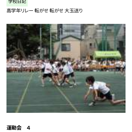
学校日記
高学年リレー 転がせ 転がせ 大玉送り
運動会 ４