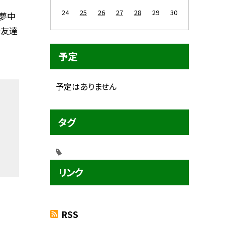
24
25
26
27
28
29
30
夢中
〜友達
予定
予定はありません
タグ
リンク
RSS