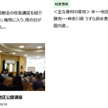
給食情報
＜主な食材の産地＞ 米・・・秋
校朝会の校長講話を紹介
豚肉・・・神奈川県 うずら卵水煮・
「傘」 梅雨に入り、雨の日が
国内産...
...
地区公開講座
06/16