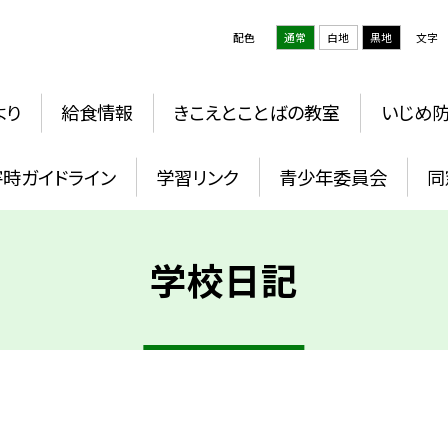
配色
通常
白地
黒地
文字
より
給食情報
きこえとことばの教室
いじめ
時ガイドライン
学習リンク
青少年委員会
同
学校日記