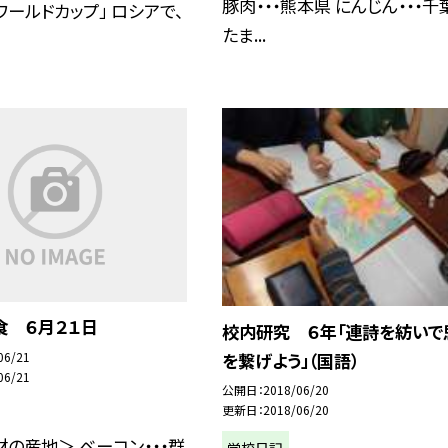
豚肉・・・熊本県 にんじん・・・千
ワールドカップ」 ロシアで、
たま...
食 ６月２１日
校内研究 ６年「連詩を紡いで
06/21
を繋げよう」（国語）
06/21
公開日
2018/06/20
更新日
2018/06/20
の産地＞ ベーコン・・・群
学校日記