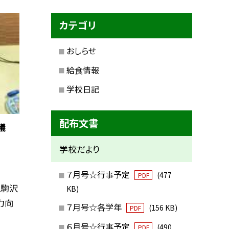
カテゴリ
おしらせ
給食情報
学校日記
配布文書
議
学校だより
７月号☆行事予定
(477
PDF
と駒沢
KB)
力向
７月号☆各学年
(156 KB)
PDF
６月号☆行事予定
(490
PDF