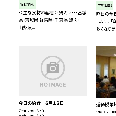
給食情報
学校日記
＜主な食材の産地＞ 鶏ガラ・・・宮城
昨日の全
県・茨城県 群馬県・千葉県 鶏肉・・・
します。 
山梨県...
多くなりまし
今日の給食 ６月１８日
道徳授業
公開日
2018/06/18
公開日
2018/
更新日
2018/06/18