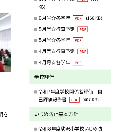
KB)
６月号☆各学年
(166 KB)
PDF
５月号☆行事予定
PDF
５月号☆各学年
PDF
４月号☆行事予定
PDF
４月号☆各学年
PDF
学校評価
令和7年度学校関係者評価 自
己評価報告書
(407 KB)
PDF
いじめ防止基本方針
明を
令和８年度駒沢小学校いじめ防