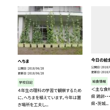
今日の給
へちま
公開日
2018/
公開日
2018/06/28
更新日
2018/
更新日
2018/06/28
給食情報
学校日記
＜主な食材
４年生の理科の学習で観察するため
県 鶏卵・・
に、へちまを植えています。今年は置
県・茨城...
き場所を工夫し...