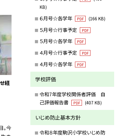
KB)
６月号☆各学年
(166 KB)
PDF
５月号☆行事予定
PDF
５月号☆各学年
PDF
４月号☆行事予定
PDF
４月号☆各学年
PDF
学校評価
せ経
令和7年度学校関係者評価 自
己評価報告書
(407 KB)
PDF
いじめ防止基本方針
目。今
令和８年度駒沢小学校いじめ防