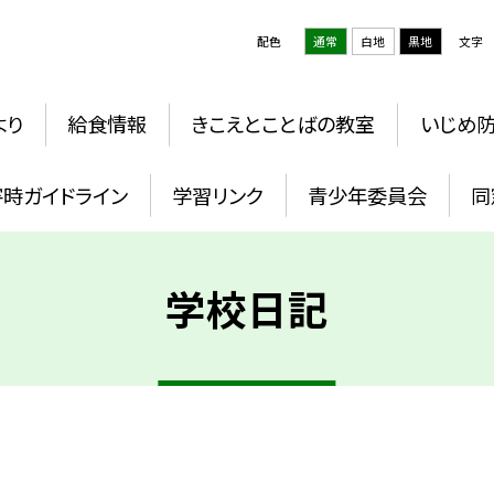
配色
通常
白地
黒地
文字
より
給食情報
きこえとことばの教室
いじめ
時ガイドライン
学習リンク
青少年委員会
同
学校日記