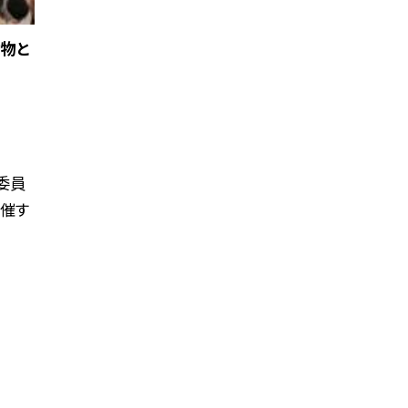
物と
委員
催す