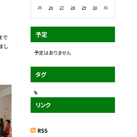
25
26
27
28
29
30
31
予定
まで
まし
予定はありません
タグ
リンク
RSS