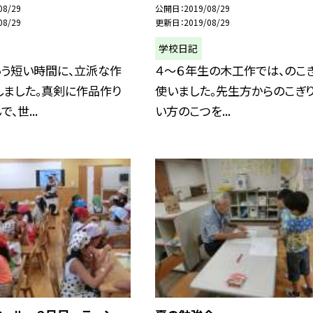
08/29
公開日
2019/08/29
08/29
更新日
2019/08/29
学校日記
いう短い時間に、立派な作
４〜６年生の木工作では、のこ
しました。真剣に作品作り
使いました。先生方からのこぎ
、世...
い方のこつを...