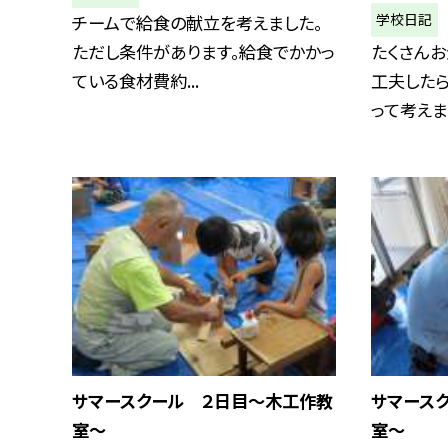
学校日記
チームで給食の献立を考えました。
ただし条件があります。給食でかかっ
たくさんお
ている食材費約...
工夫した
って考えまし
サマースクール ２日目〜木工作教
サマース
室〜
室〜