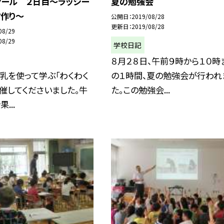
クール ２日目〜ラッシー
夏の勉強会
ク作り〜
公開日
2019/08/28
更新日
2019/08/28
08/29
08/29
学校日記
８月２８日、午前９時から１０時
乳を使って学ぶ「わくわく
の１時間、夏の勉強会が行われ
催してくださいました。牛
た。この勉強会...
...