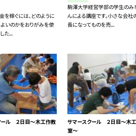
駒澤大学経営学部の学生のみ
金を稼ぐには、どのように
んによる講座です。小さな会社
らよいのかをおりがみを使
長になってものを売...
た...
クール ２日目〜木工作教
サマースクール ２日目〜木
室〜