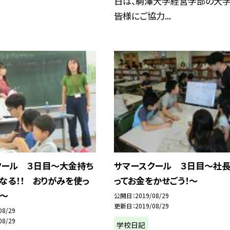
日は、駒澤大学経営学部の大
皆様にご協力...
クール ３日目〜大金持ち
サマースクール ３日目〜社
なる！！ おりがみを使っ
ってお金をかせごう！〜
う〜
公開日
2019/08/29
更新日
2019/08/29
08/29
08/29
学校日記