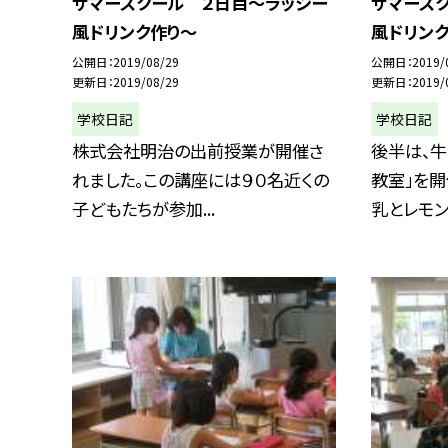
サマースクール ２日目〜ラッシー
サマース
風ドリンク作り〜
風ドリン
公開日
2019/08/29
公開日
2019/
更新日
2019/08/29
更新日
2019/
学校日記
学校日記
株式会社明治の出前授業が開催さ
後半は、牛
れました。この講座には９０名近くの
教室」を開
子どもたちが参加...
乳とレモン果