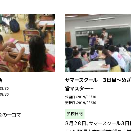
会
サマースクール ３日目〜めざ
営マスター〜
08/30
08/30
公開日
2019/08/30
更新日
2019/08/30
学校日記
会の一コマ
８月２８日、サマースクール３日