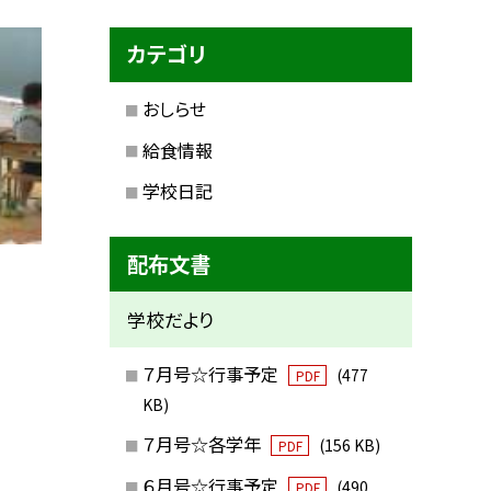
カテゴリ
おしらせ
給食情報
学校日記
配布文書
学校だより
７月号☆行事予定
(477
PDF
KB)
７月号☆各学年
(156 KB)
PDF
６月号☆行事予定
(490
PDF