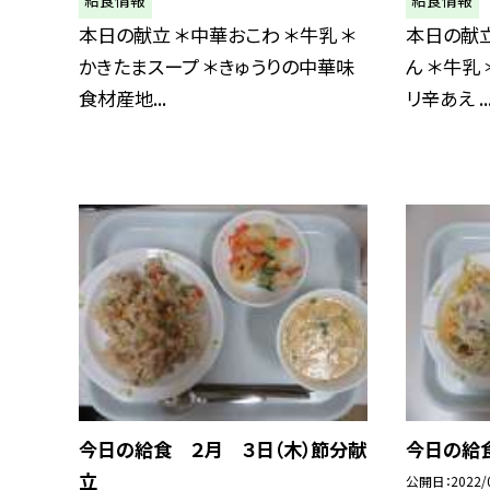
本日の献立 ＊中華おこわ ＊牛乳 ＊
本日の献立
かきたまスープ ＊きゅうりの中華味
ん ＊牛乳
食材産地...
リ辛あえ ..
今日の給食 ２月 ３日（木）節分献
今日の給食
立
公開日
2022/