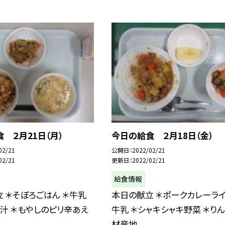
 ２月21日（月）
今日の給食 ２月18日（金）
02/21
公開日
2022/02/21
02/21
更新日
2022/02/21
給食情報
 ＊そぼろごはん ＊牛乳
本日の献立 ＊ポークカレーライ
汁 ＊もやしのピリ辛あえ
牛乳 ＊シャキシャキ野菜 ＊りん
.
材産地...