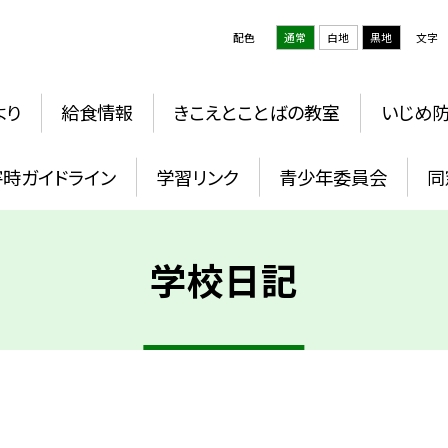
配色
通常
白地
黒地
文字
より
給食情報
きこえとことばの教室
いじめ
時ガイドライン
学習リンク
青少年委員会
同
学校日記