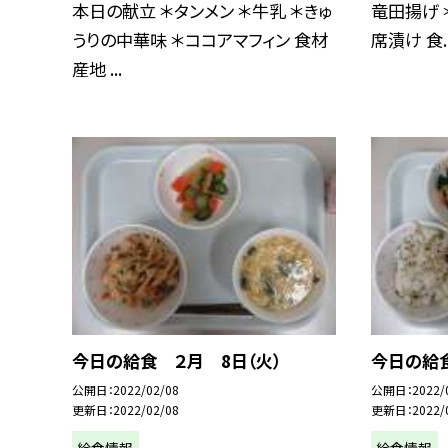
本日の献立 ＊タンメン ＊牛乳 ＊きゅ
竜田揚げ 
うりの中華味 ＊ココアマフィン 食材
席漬け 食..
産地 ...
今日の給食 ２月 8日（火）
今日の給食
公開日
2022/02/08
公開日
2022/
更新日
2022/02/08
更新日
2022/
給食情報
給食情報