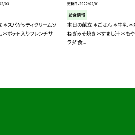
02/03
更新日
2022/02/01
給食情報
 ＊スパゲッティクリームソ
本日の献立 ＊ごはん ＊牛乳 ＊
乳 ＊ポテト入りフレンチサ
ねぎみそ焼き ＊すまし汁 ＊も
ラダ 食...