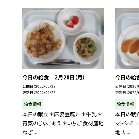
今日の給食 ２月28日（月）
今日の給食
公開日
2022/02/28
公開日
2022/
更新日
2022/02/28
更新日
2022/
給食情報
給食情報
本日の献立 ＊麻婆豆腐丼 ＊牛乳 ＊
本日の献立
青菜のじゃこあえ ＊いちご 食材産地
マトシチュ
ねぎ ...
地 た...