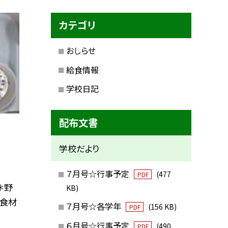
カテゴリ
おしらせ
給食情報
学校日記
配布文書
学校だより
７月号☆行事予定
(477
PDF
＊野
KB)
 食材
７月号☆各学年
(156 KB)
PDF
６月号☆行事予定
(490
PDF