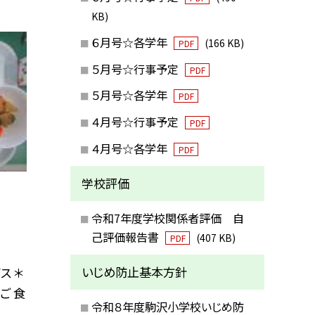
KB)
６月号☆各学年
(166 KB)
PDF
５月号☆行事予定
PDF
５月号☆各学年
PDF
４月号☆行事予定
PDF
４月号☆各学年
PDF
学校評価
令和7年度学校関係者評価 自
己評価報告書
(407 KB)
PDF
いじめ防止基本方針
ス ＊
ご 食
令和８年度駒沢小学校いじめ防