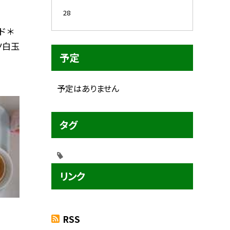
28
 ＊
ツ白玉
予定
予定はありません
タグ
リンク
RSS