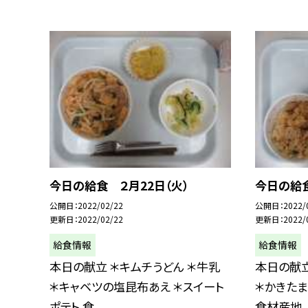
今日の給食 ２月22日（火）
今日の給食
公開日
2022/02/22
公開日
2022/
更新日
2022/02/22
更新日
2022/
給食情報
給食情報
本日の献立 ＊キムチうどん ＊牛乳
本日の献立
＊キャベツの塩昆布あえ ＊スイート
＊かきたま
ポテト 食...
食材産地..