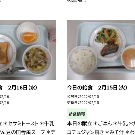
 ２月16日（水）
今日の給食 ２月15日（火）
02/16
公開日
2022/02/15
02/16
更新日
2022/02/15
給食情報
 ＊セサミトースト ＊牛乳
本日の献立 ＊ごはん ＊牛乳 ＊
ん豆の田舎風スープ ＊デ
コチュジャン焼き ＊みそ汁 ＊