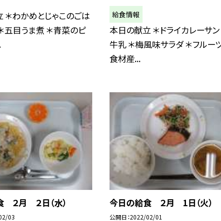
給食情報
 ＊わかめとじゃこのごは
 ＊五目うま煮 ＊青菜のピ
本日の献立 ＊ドライカレーサンド
.
牛乳 ＊梅風味サラダ ＊フルー
食材産...
 ２月 ２日（水）
今日の給食 ２月 1日（火）
02/03
公開日
2022/02/01