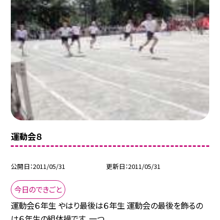
運動会８
公開日
2011/05/31
更新日
2011/05/31
今日のできごと
運動会６年生 やはり最後は６年生 運動会の最後を飾るの
は６年生の組体操です。一つ...