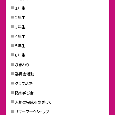
１年生
２年生
３年生
４年生
５年生
６年生
ひまわり
委員会活動
クラブ活動
砧の学び舎
人格の完成をめざして
サマーワークショップ