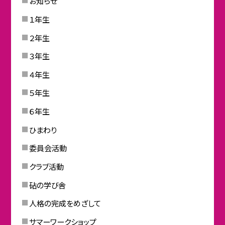
お知らせ
１年生
２年生
３年生
４年生
５年生
６年生
ひまわり
委員会活動
クラブ活動
砧の学び舎
人格の完成をめざして
サマーワークショップ