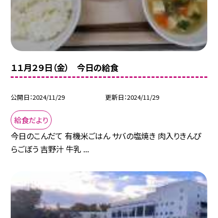
１１月２９日（金） 今日の給食
公開日
2024/11/29
更新日
2024/11/29
給食だより
今日のこんだて 有機米ごはん サバの塩焼き 肉入りきんぴ
らごぼう 吉野汁 牛乳 ...