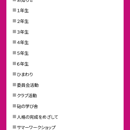
１年生
２年生
３年生
４年生
５年生
６年生
ひまわり
委員会活動
クラブ活動
砧の学び舎
人格の完成をめざして
サマーワークショップ