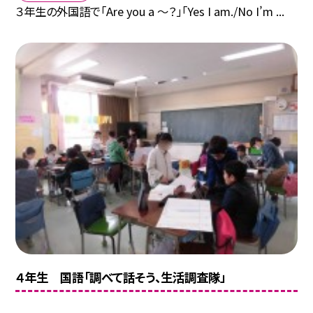
３年生の外国語で「Are you a ～？」「Yes I am./No I’m ...
４年生 国語「調べて話そう、生活調査隊」