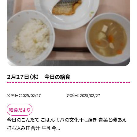
２月２７日（木） 今日の給食
公開日
2025/02/27
更新日
2025/02/27
給食だより
今日のこんだて ごはん サバの文化干し焼き 青菜と磯あえ
打ち込み田舎汁 牛乳今...