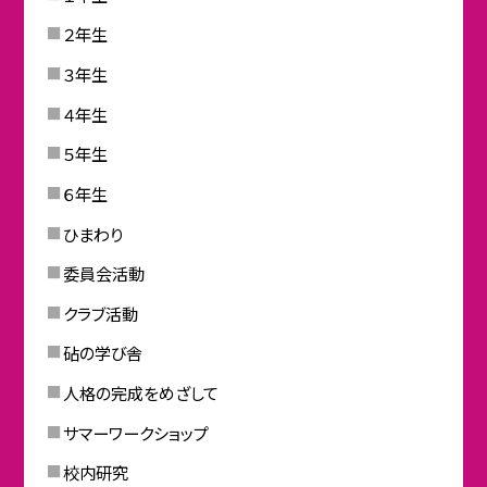
２年生
３年生
４年生
５年生
６年生
ひまわり
委員会活動
クラブ活動
砧の学び舎
人格の完成をめざして
サマーワークショップ
校内研究