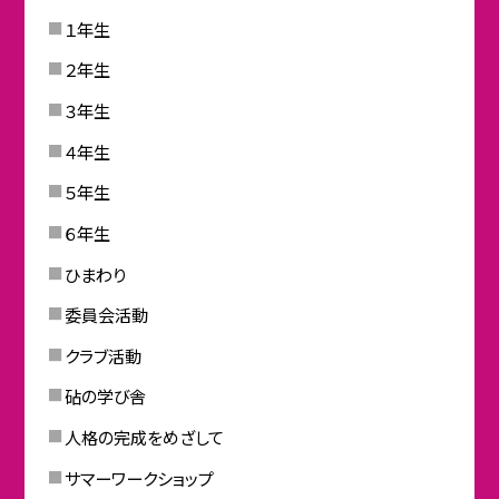
１年生
２年生
３年生
４年生
５年生
６年生
ひまわり
委員会活動
クラブ活動
砧の学び舎
人格の完成をめざして
サマーワークショップ