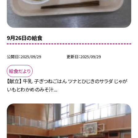
9月26日の給食
公開日
2025/09/29
更新日
2025/09/29
給食だより
【献立】 牛乳 子ぎつねごはん ツナとひじきのサラダ じゃが
いもとわかめのみそ汁...