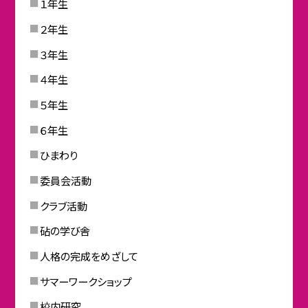
１年生
２年生
３年生
４年生
５年生
６年生
ひまわり
委員会活動
クラブ活動
砧の学び舎
人格の完成をめざして
サマーワークショップ
校内研究