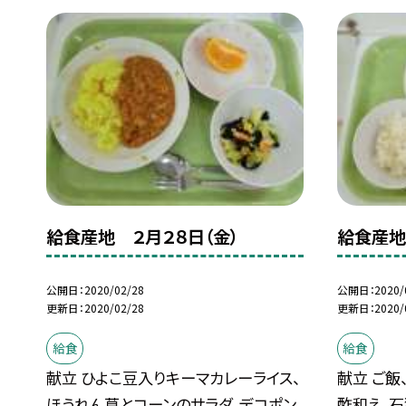
給食産地 ２月２８日（金）
給食産地
公開日
2020/02/28
公開日
2020/
更新日
2020/02/28
更新日
2020/
給食
給食
献立 ひよこ豆入りキーマカレーライス、
献立 ご飯
ほうれん草とコーンのサラダ、デコポン、
酢和え、石