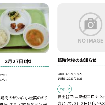
臨時休校のお知らせ
 ２月２７日（木）
公開日
2020/02/28
02/28
更新日
2020/02/28
02/28
できごと
世田谷では、新型コロナウ
、鶏肉のザンギ、小松菜ののり
応として、３月２日(月)から
狩汁、牛乳 ＜給食産地＞ 米