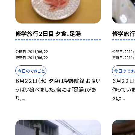
修学旅行２日目 夕食、足湯
修学旅行
公開日
2011/06/22
公開日
2011/
更新日
2011/06/22
更新日
2011/
今日のできごと
今日のでき
６月２２日（水） 夕食は聖護院鍋 お腹い
６月２２日
っぱい食べました。宿には「足湯」があ
作ってい
り、...
のよ...