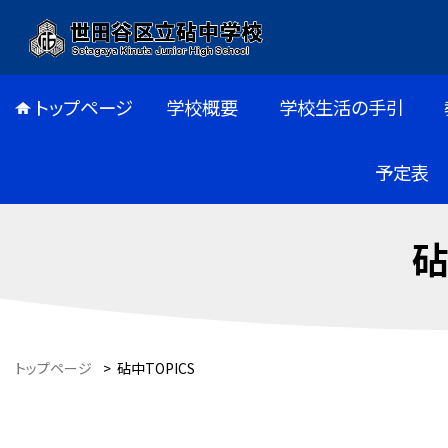
トップページ
学校概要
学校生活の手引
予定表
砧
トップページ
>
砧中TOPICS