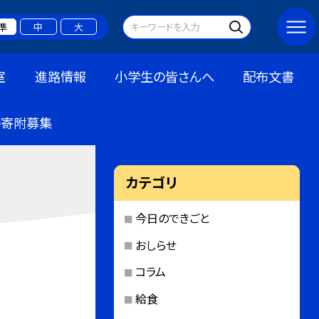
準
中
大
室
進路情報
小学生の皆さんへ
配布文書
の寄附募集
カテゴリ
今日のできごと
おしらせ
コラム
給食