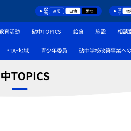
配色
文字
通常
白地
黒地
標
教育活動
砧中TOPICS
給食
施設
相談
PTA・地域
青少年委員
砧中学校改築事業へ
中TOPICS