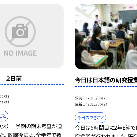
 ２日前
今日は日本語の研究授業
06/29
公開日
2011/06/29
06/28
更新日
2011/06/27
ごと
今日のできごと
（火） 一学期の期末考査が迫
今日は5時間目に2年E組
た。 放課後には、全学年で数
究授業が行われました。研