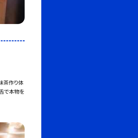
習
抹茶作り体
と舌で本物を