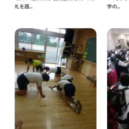
礼を週...
学の...