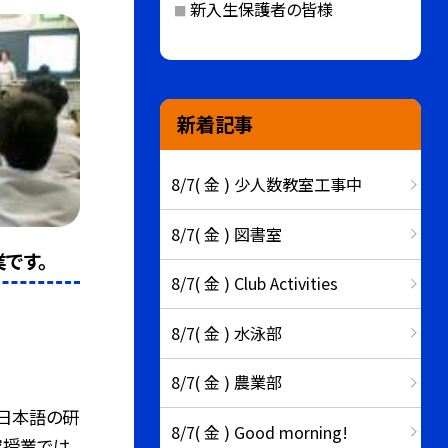
新入生保護者の皆様
新着記事
8/7( 金 ) 少人数教室工事中
8/7( 金 ) 図書室
です。
8/7( 金 ) Club Activities
8/7( 金 ) 水泳部
8/7( 金 ) 農業部
で日本語の研
8/7( 金 ) Good morning!
究授業では