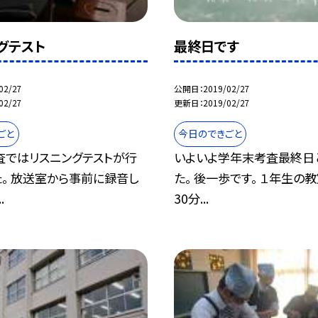
グテスト
最終日です
02/27
公開日
2019/02/27
02/27
更新日
2019/02/27
ごと
今日のできごと
査ではリスニングテストが行
いよいよ学年末考査最終日
。 放送室から事前に録音し
た。 後一歩です。 １年生の
.
30分...