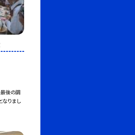
！
活最後の調
となりまし