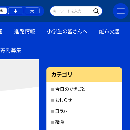
準
中
大
室
進路情報
小学生の皆さんへ
配布文書
の寄附募集
カテゴリ
今日のできごと
おしらせ
コラム
給食