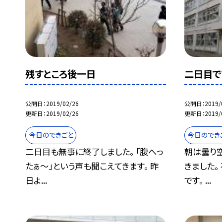
残すところ後一日
二日目で
公開日
2019/02/26
公開日
2019/
更新日
2019/02/26
更新日
2019/
今日のできごと
今日のでき
二日目も無事に終了しました。 「腹へっ
朝は曇り空
たぁ〜」という声も聞こえてきます。 昨
きました。
日よ...
です。 ...