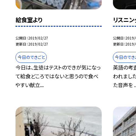
給食室より
リスニン
公開日
2019/02/27
公開日
2019/
更新日
2019/02/27
更新日
2019/
今日のできごと
今日のでき
今日は、生徒はテストのできが気になっ
英語の考
て給食どころではないと思うので食べ
われました
やすい献立...
た音声を ..