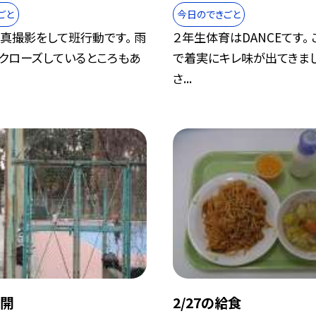
ごと
今日のできごと
真撮影をして班行動です。 雨
２年生体育はDANCEてす。
もクローズしているところもあ
で着実にキレ味が出てきまし
さ...
再開
2/27の給食