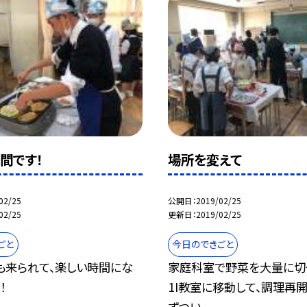
間です！
場所を変えて
02/25
公開日
2019/02/25
02/25
更新日
2019/02/25
ごと
今日のできごと
も来られて、楽しい時間にな
家庭科室で野菜を大量に切
！
1I教室に移動して、調理再開
ずつい...