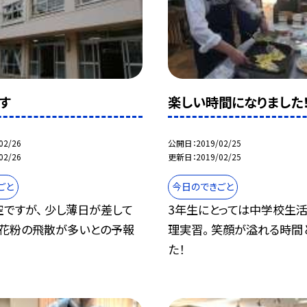
す
楽しい時間になりました
02/26
公開日
2019/02/25
02/26
更新日
2019/02/25
ごと
今日のできごと
ですが、 少し薄日が差して
3年生にとっては中学校生
 花粉の飛散が多いとの予報
理実習。 笑顔が溢れる時間
た！