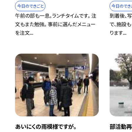
今日のできごと
今日のでき
午前の部も一息。ランチタイムです。 注
到着後、写
文もまた勉強。 事前に選んだメニュー
で、施設
を注文...
ります...
あいにくの雨模様ですが。
部活動