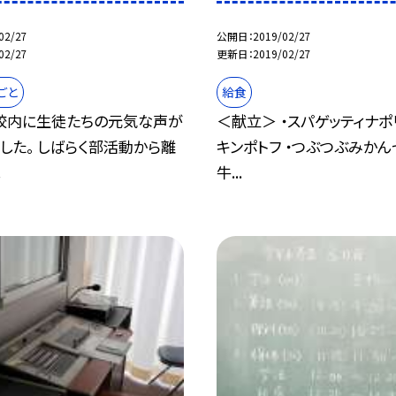
02/27
公開日
2019/02/27
02/27
更新日
2019/02/27
ごと
給食
校内に生徒たちの元気な声が
＜献立＞ ・スパゲッティナポリ
した。 しばらく部活動から離
キンポトフ ・つぶつぶみかん
.
牛...