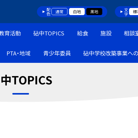
配色
文字
通常
白地
黒地
標
教育活動
砧中TOPICS
給食
施設
相談
PTA・地域
青少年委員
砧中学校改築事業へ
中TOPICS