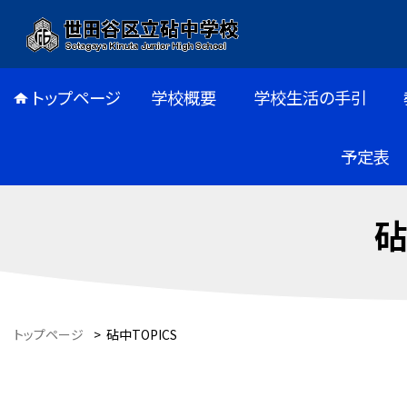
トップページ
学校概要
学校生活の手引
予定表
砧
トップページ
>
砧中TOPICS