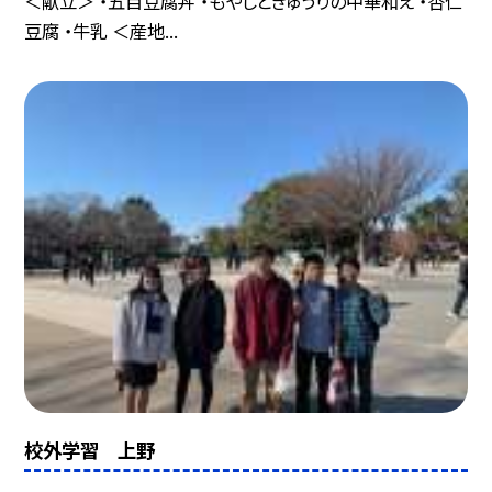
＜献立＞ ・五目豆腐丼 ・もやしときゅうりの中華和え ・杏仁
豆腐 ・牛乳 ＜産地...
校外学習 上野